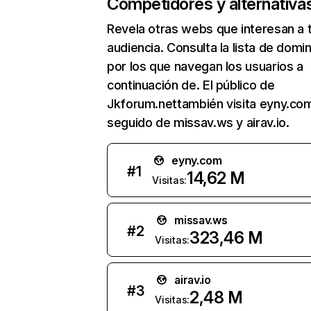
Competidores y alternativa
Revela otras webs que interesan a 
audiencia. Consulta la lista de domi
por los que navegan los usuarios a
continuación de. El público de
Jkforum.nettambién visita eyny.co
seguido de missav.ws y airav.io.
eyny.com
#
1
14,62 M
Visitas:
missav.ws
#
2
323,46 M
Visitas:
airav.io
#
3
2,48 M
Visitas: