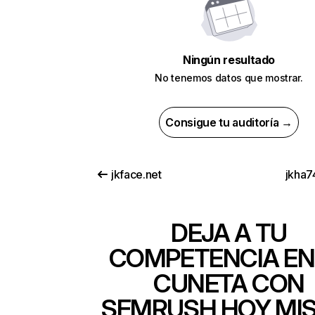
Ningún resultado
No tenemos datos que mostrar.
Consigue tu auditoría →
jkface.net
jkha7
DEJA A TU
COMPETENCIA EN
CUNETA CON
SEMRUSH HOY MI