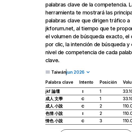
palabras clave de la competencia. L
herramienta te mostrará las princip
palabras clave que dirigen tráfico a
jkforum.net, al tiempo que te propo
el volumen de búsqueda exacto, el 
por clic, la intención de búsqueda y 
nivel de competencia de cada palab
clave.
Taiwán
jun 2026
Palabra clave
Intento
Posición
Vol
jkf 論壇
1
33.1
I
成人 文學
1
33.1
C
成人 小說
2
110.
C
色情 小說
2
110.
I
情色 小說
3
110.
C