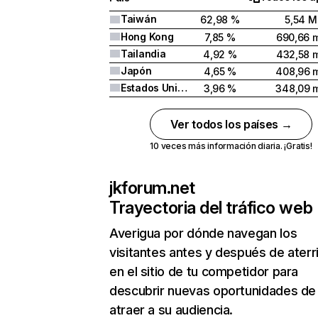
Taiwán
62,98 %
5,54 M
Hong Kong
7,85 %
690,66 m
Tailandia
4,92 %
432,58 m
Japón
4,65 %
408,96 m
Estados Unidos
3,96 %
348,09 m
Ver todos los países →
10 veces más información diaria. ¡Gratis!
jkforum.net
Trayectoria del tráfico web
Averigua por dónde navegan los
visitantes antes y después de aterr
en el sitio de tu competidor para
descubrir nuevas oportunidades de
atraer a su audiencia.