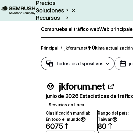
Precios
Soluciones
Recursos
Empresas
Comprueba el tráfico web
Web principale
Principal
/
jkforum.net
Última actualización
Todos los dispositivos
j
jkforum.net
junio de 2026 Estadísticas de tráfic
Servicios en línea
Clasificación mundial
:
Rango del país
:
En todo el mundo
Taiwán
6075
80