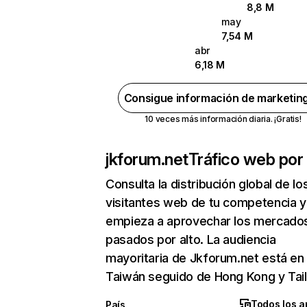
8,8 M
may
7,54 M
abr
6,18 M
Consigue información de marketin
10 veces más información diaria. ¡Gratis!
jkforum.net
Tráfico web por 
Consulta la distribución global de lo
visitantes web de tu competencia y
empieza a aprovechar los mercado
pasados por alto. La audiencia
mayoritaria de Jkforum.net está en
Taiwán seguido de Hong Kong y Tail
Todos los a
País