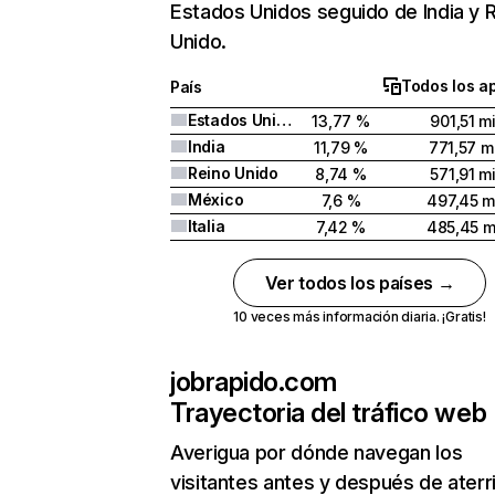
Estados Unidos seguido de India y 
Unido.
Todos los a
País
Estados Unidos
13,77 %
901,51 mi
India
11,79 %
771,57 mi
Reino Unido
8,74 %
571,91 mi
México
7,6 %
497,45 m
Italia
7,42 %
485,45 m
Ver todos los países →
10 veces más información diaria. ¡Gratis!
jobrapido.com
Trayectoria del tráfico web
Averigua por dónde navegan los
visitantes antes y después de aterr