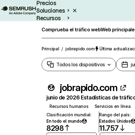
Precios
Soluciones
Recursos
Empresas
Comprueba el tráfico web
Web principale
Principal
/
jobrapido.com
Última actualizac
Todos los dispositivos
j
jobrapido.com
junio de 2026 Estadísticas de tráfic
Recursos humanos
Servicios en línea
Clasificación mundial
:
Rango del país
:
En todo el mundo
Estados Unidos
8298
11.757