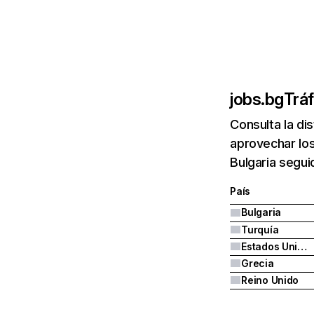
jobs.bg
Trá
Consulta la di
aprovechar los
Bulgaria segui
País
Bulgaria
Turquía
Estados Unidos
Grecia
Reino Unido