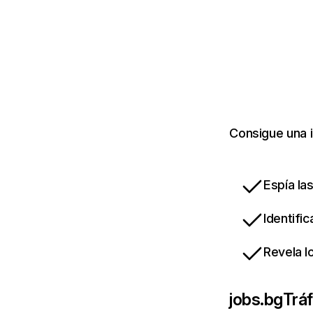
Consigue una i
Espía la
Identifi
Revela l
jobs.bg
Tráf