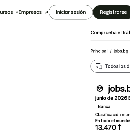
ursos
Empresas
Iniciar sesión
Registrarse
Comprueba el trá
Principal
/
jobs.bg
Todos los d
jobs.
junio de 2026 
Banca
Clasificación mun
En todo el mundo
13.470