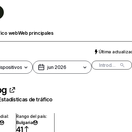
fico web
Web principales
Última actualizac
ispositivos
jun 2026
bg
Estadísticas de tráfico
dial
:
Rango del país
:
Bulgaria
41