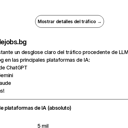
Mostrar detalles del tráfico →
de
jobs.bg
nstante un desglose claro del tráfico procedente de 
g en las principales plataformas de IA:
s de ChatGPT
emini
laude
s!
e plataformas de IA (absoluto)
5 mil