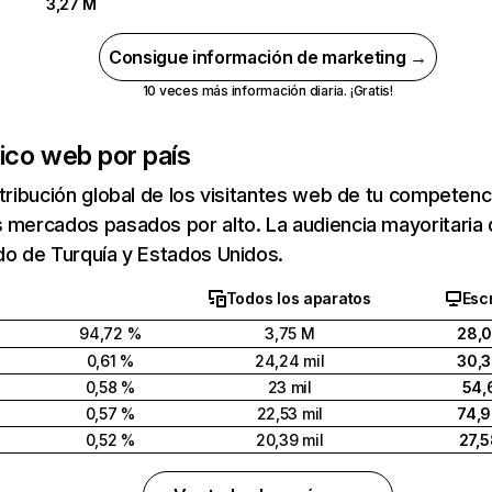
3,27 M
Consigue información de marketing →
10 veces más información diaria. ¡Gratis!
fico web por país
stribución global de los visitantes web de tu competen
 mercados pasados por alto. La audiencia mayoritaria
do de Turquía y Estados Unidos.
Todos los aparatos
Escr
94,72 %
3,75 M
28,
0,61 %
24,24 mil
30,
0,58 %
23 mil
54,
0,57 %
22,53 mil
74,
0,52 %
20,39 mil
27,