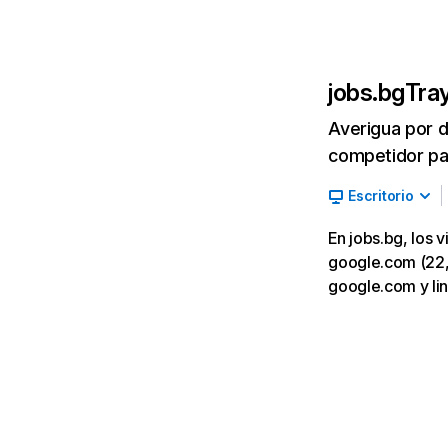
jobs.bg
Tray
Averigua por d
competidor par
Escritorio
En jobs.bg, los 
google.com (22,01
google.com y li