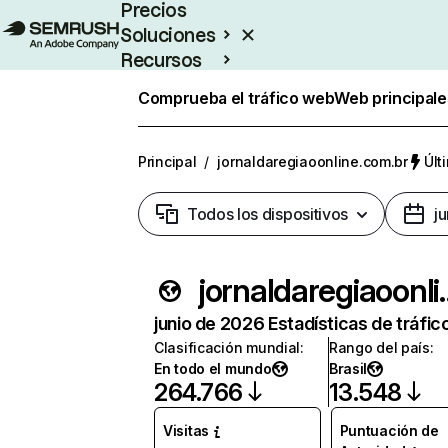
Precios
Soluciones
Recursos
Empresas
Comprueba el tráfico web
Web principale
Principal
/
jornaldaregiaoonline.com.br
Últ
Todos los dispositivos
j
jornaldareg
junio de 2026 Estadísticas de tráfic
Clasificación mundial
:
Rango del país
:
En todo el mundo
Brasil
264.766
13.548
Visitas
Puntuación de