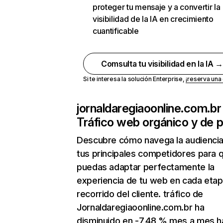
proteger tu mensaje y a convertir la
visibilidad de la IA en crecimiento
cuantificable
Comsulta tu visibilidad en la IA 
Si te interesa la solución Enterprise,
¡reserva un
jornaldaregiaoonline.com.br
Tráfico web orgánico y de 
Descubre cómo navega la audienci
tus principales competidores para 
puedas adaptar perfectamente la
experiencia de tu web en cada etap
recorrido del cliente. tráfico de
Jornaldaregiaoonline.com.br ha
disminuido en -7,48 % mes a mes h