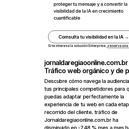
proteger tu mensaje y a convertir la
visibilidad de la IA en crecimiento
cuantificable
Comsulta tu visibilidad en la IA 
Si te interesa la solución Enterprise,
¡reserva un
jornaldaregiaoonline.com.br
Tráfico web orgánico y de 
Descubre cómo navega la audienci
tus principales competidores para 
puedas adaptar perfectamente la
experiencia de tu web en cada etap
recorrido del cliente. tráfico de
Jornaldaregiaoonline.com.br ha
disminuido en -7,48 % mes a mes h