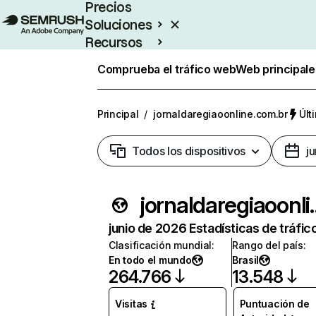
Precios
Soluciones
Recursos
Empresas
Comprueba el tráfico web
Web principale
Principal
/
jornaldaregiaoonline.com.br
Últ
Todos los dispositivos
j
jornaldareg
junio de 2026 Estadísticas de tráfic
Clasificación mundial
:
Rango del país
:
En todo el mundo
Brasil
264.766
13.548
Visitas
Puntuación de