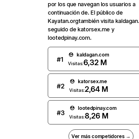
por los que navegan los usuarios a
continuación de. El público de
Kayatan.orgtambién visita kaldagan
seguido de katorsex.me y
lootedpinay.com.
kaldagan.com
#
1
6,32 M
Visitas:
katorsex.me
#
2
2,64 M
Visitas:
lootedpinay.com
#
3
8,26 M
Visitas:
Ver más competidores →