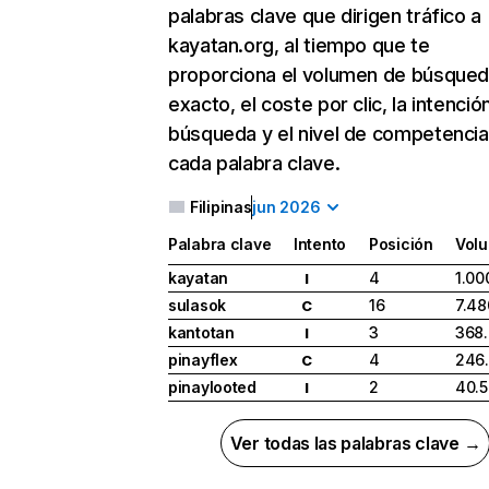
palabras clave que dirigen tráfico a
kayatan.org, al tiempo que te
proporciona el volumen de búsque
exacto, el coste por clic, la intenció
búsqueda y el nivel de competencia
cada palabra clave.
Filipinas
jun 2026
Palabra clave
Intento
Posición
Vol
kayatan
4
1.00
I
sulasok
16
7.48
C
kantotan
3
368
I
pinayflex
4
246
C
pinaylooted
2
40.
I
Ver todas las palabras clave →