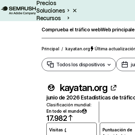
Precios
Soluciones
Recursos
Empresas
Comprueba el tráfico web
Web principale
Principal
/
kayatan.org
Última actualización
Todos los dispositivos
j
kayatan.org
junio de 2026 Estadísticas de tráfic
Clasificación mundial
:
En todo el mundo
17.982
Visitas
Puntuación de