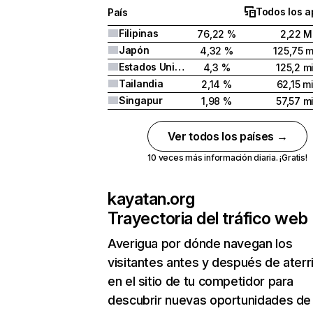
Todos los a
País
Filipinas
76,22 %
2,22 M
Japón
4,32 %
125,75 m
Estados Unidos
4,3 %
125,2 mi
Tailandia
2,14 %
62,15 mi
Singapur
1,98 %
57,57 mi
Ver todos los países →
10 veces más información diaria. ¡Gratis!
kayatan.org
Trayectoria del tráfico web
Averigua por dónde navegan los
visitantes antes y después de aterr
en el sitio de tu competidor para
descubrir nuevas oportunidades de