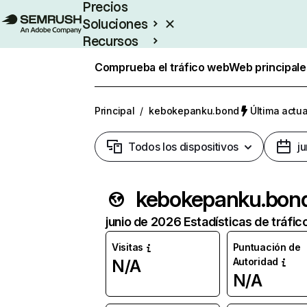
Precios
Soluciones
Recursos
Empresas
Comprueba el tráfico web
Web principale
Principal
/
kebokepanku.bond
Última actua
Todos los dispositivos
j
kebokepanku.bon
junio de 2026 Estadísticas de tráfic
Visitas
Puntuación de
Autoridad
N/A
N/A