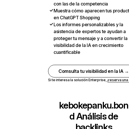
con las de la competencia
Muestra cómo aparecen tus produc
en ChatGPT Shopping
Los informes personalizables y la
asistencia de expertos te ayudan a
proteger tu mensaje y a convertir la
visibilidad de la IA en crecimiento
cuantificable
Comsulta tu visibilidad en la IA 
Si te interesa la solución Enterprise,
¡reserva un
kebokepanku.bon
d
Análisis de
backlinks