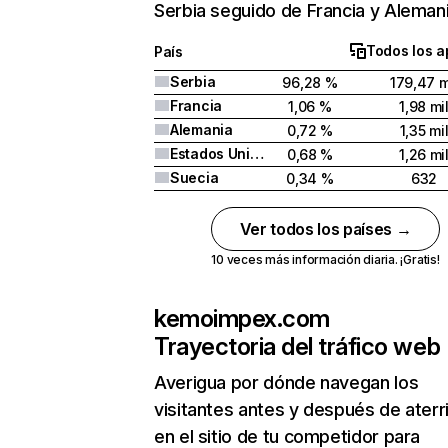
Serbia seguido de Francia y Alemani
Todos los a
País
Serbia
96,28 %
179,47 m
Francia
1,06 %
1,98 mi
Alemania
0,72 %
1,35 mi
Estados Unidos
0,68 %
1,26 mi
Suecia
0,34 %
632
Ver todos los países →
10 veces más información diaria. ¡Gratis!
kemoimpex.com
Trayectoria del tráfico web
Averigua por dónde navegan los
visitantes antes y después de aterr
en el sitio de tu competidor para