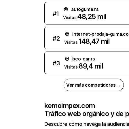
autogume.rs
#
1
48,25 mil
Visitas:
internet-prodaja-guma.c
#
2
148,47 mil
Visitas:
beo-car.rs
#
3
89,4 mil
Visitas:
Ver más competidores →
kemoimpex.com
Tráfico web orgánico y de 
Descubre cómo navega la audienci