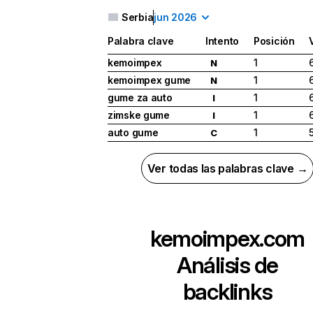
Serbia
jun 2026
Palabra clave
Intento
Posición
kemoimpex
1
N
kemoimpex gume
1
N
gume za auto
1
I
zimske gume
1
I
auto gume
1
C
Ver todas las palabras clave →
kemoimpex.com
Análisis de
backlinks