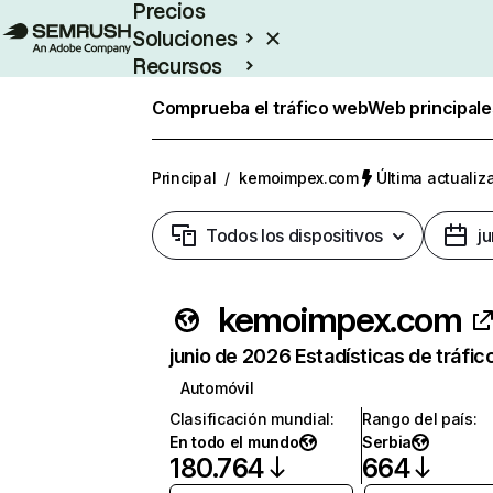
Precios
Soluciones
Recursos
Empresas
Comprueba el tráfico web
Web principale
Principal
/
kemoimpex.com
Última actualiz
Todos los dispositivos
j
kemoimpex.com
junio de 2026 Estadísticas de tráfic
Automóvil
Clasificación mundial
:
Rango del país
:
En todo el mundo
Serbia
180.764
664