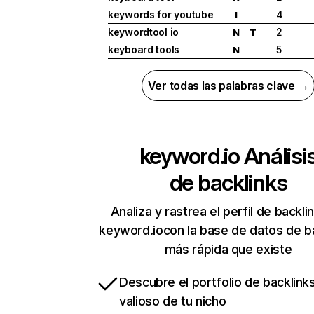
keywords for youtube
4
I
keywordtool io
2
N
T
keyboard tools
5
N
Ver todas las palabras clave →
keyword.io
Análisi
de backlinks
Analiza y rastrea el perfil de backli
keyword.iocon la base de datos de b
más rápida que existe
Descubre el portfolio de backlin
valioso de tu nicho