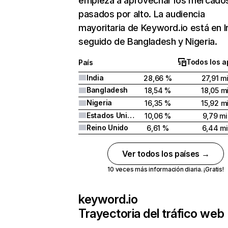
empieza a aprovechar los mercado
pasados por alto. La audiencia
mayoritaria de Keyword.io está en I
seguido de Bangladesh y Nigeria.
Todos los a
País
India
28,66 %
27,91 mi
Bangladesh
18,54 %
18,05 mi
Nigeria
16,35 %
15,92 mi
Estados Unidos
10,06 %
9,79 mi
Reino Unido
6,61 %
6,44 mi
Ver todos los países →
10 veces más información diaria. ¡Gratis!
keyword.io
Trayectoria del tráfico web