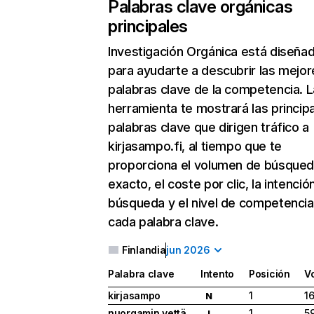
Palabras clave orgánicas
principales
Investigación Orgánica
está diseña
para ayudarte a descubrir las mejor
palabras clave de la competencia. L
herramienta te mostrará las princip
palabras clave que dirigen tráfico a
kirjasampo.fi, al tiempo que te
proporciona el volumen de búsque
exacto, el coste por clic, la intenció
búsqueda y el nivel de competencia
cada palabra clave.
Finlandia
jun 2026
Palabra clave
Intento
Posición
V
kirjasampo
1
1
N
nuorgamin vettä
1
5
I