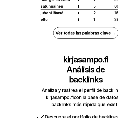
satunnainen
5
6
I
juhani lämsä
2
1
I
etto
1
3
I
Ver todas las palabras clave →
kirjasampo.fi
Análisis de
backlinks
Analiza y rastrea el perfil de backli
kirjasampo.ficon la base de dato
backlinks más rápida que exist
Descubre el portfolio de backlin