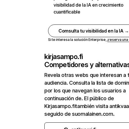
visibilidad de la IA en crecimiento
cuantificable
Comsulta tu visibilidad en la IA 
Si te interesa la solución Enterprise,
¡reserva un
kirjasampo.fi
Competidores y alternativa
Revela otras webs que interesan a 
audiencia. Consulta la lista de domi
por los que navegan los usuarios a
continuación de. El público de
Kirjasampo.fitambién visita antikvaari
seguido de suomalainen.com.