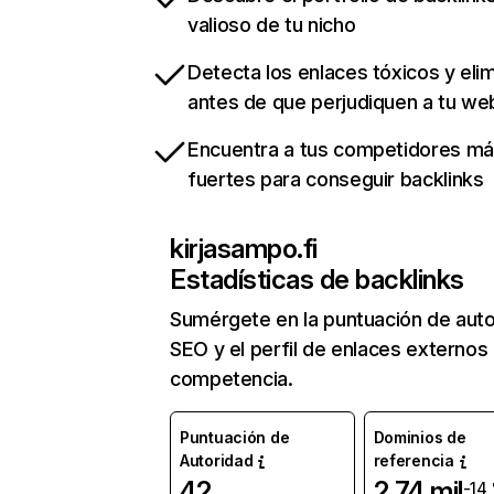
valioso de tu nicho
Detecta los enlaces tóxicos y eli
antes de que perjudiquen a tu we
Encuentra a tus competidores m
fuertes para conseguir backlinks
kirjasampo.fi
Estadísticas de backlinks
Sumérgete en la puntuación de auto
SEO y el perfil de enlaces externos
competencia.
Puntuación de
Dominios de
Autoridad
referencia
42
2,74 mil
-14