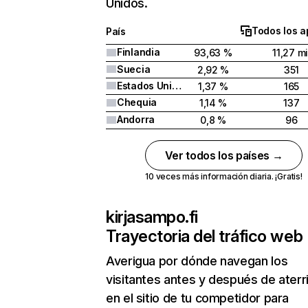
Unidos.
Todos los a
País
Finlandia
93,63 %
11,27 mi
Suecia
2,92 %
351
Estados Unidos
1,37 %
165
Chequia
1,14 %
137
Andorra
0,8 %
96
Ver todos los países →
10 veces más información diaria. ¡Gratis!
kirjasampo.fi
Trayectoria del tráfico web
Averigua por dónde navegan los
visitantes antes y después de aterr
en el sitio de tu competidor para