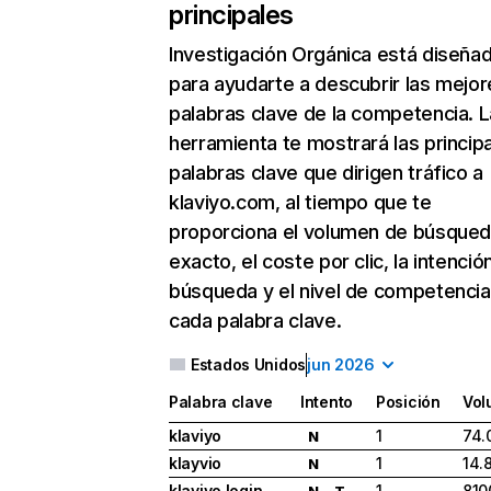
principales
Investigación Orgánica
está diseña
para ayudarte a descubrir las mejor
palabras clave de la competencia. L
herramienta te mostrará las princip
palabras clave que dirigen tráfico a
klaviyo.com, al tiempo que te
proporciona el volumen de búsque
exacto, el coste por clic, la intenció
búsqueda y el nivel de competencia
cada palabra clave.
Estados Unidos
jun 2026
Palabra clave
Intento
Posición
Vol
klaviyo
1
74.
N
klayvio
1
14.
N
klaviyo login
1
810
N
T