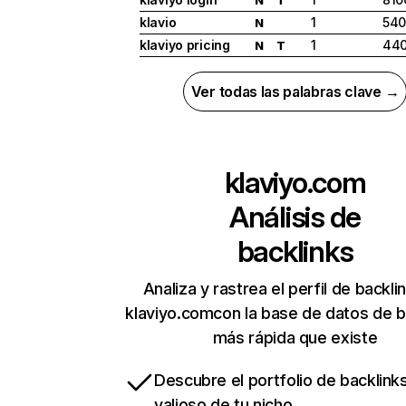
klavio
1
54
N
klaviyo pricing
1
44
N
T
Ver todas las palabras clave →
klaviyo.com
Análisis de
backlinks
Analiza y rastrea el perfil de backli
klaviyo.comcon la base de datos de b
más rápida que existe
Descubre el portfolio de backlin
valioso de tu nicho