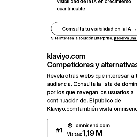
visibilidad de la IA en crecimiento
cuantificable
Comsulta tu visibilidad en la IA 
Si te interesa la solución Enterprise,
¡reserva un
klaviyo.com
Competidores y alternativa
Revela otras webs que interesan a 
audiencia. Consulta la lista de domi
por los que navegan los usuarios a
continuación de. El público de
Klaviyo.comtambién visita omnisen
omnisend.com
#
1
1,19 M
Visitas: