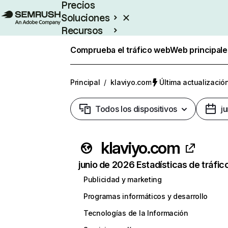
Precios
Soluciones
Recursos
Empresas
Comprueba el tráfico web
Web principale
Principal
/
klaviyo.com
Última actualización
Todos los dispositivos
j
klaviyo.com
junio de 2026 Estadísticas de tráfic
Publicidad y marketing
Programas informáticos y desarrollo
Tecnologías de la Información