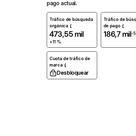
pago actual.
Tráfico de búsqueda
Tráfico de bús
orgánica
de pago
473,55 mil
186,7 mil
-5
+11 %
Cuota de tráfico de
marca
Desbloquear