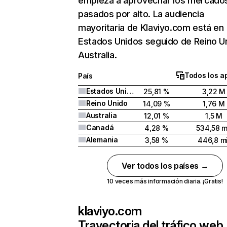
empieza a aprovechar los mercado
pasados por alto. La audiencia
mayoritaria de Klaviyo.com está en
Estados Unidos seguido de Reino U
Australia.
Todos los a
País
Estados Unidos
25,81 %
3,22 M
Reino Unido
14,09 %
1,76 M
Australia
12,01 %
1,5 M
Canadá
4,28 %
534,58 m
Alemania
3,58 %
446,8 mi
Ver todos los países →
10 veces más información diaria. ¡Gratis!
klaviyo.com
Trayectoria del tráfico web