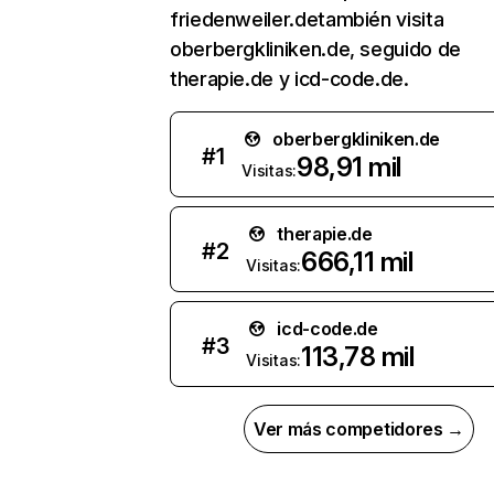
friedenweiler.detambién visita
oberbergkliniken.de, seguido de
therapie.de y icd-code.de.
oberbergkliniken.de
#
1
98,91 mil
Visitas:
therapie.de
#
2
666,11 mil
Visitas:
icd-code.de
#
3
113,78 mil
Visitas:
Ver más competidores →