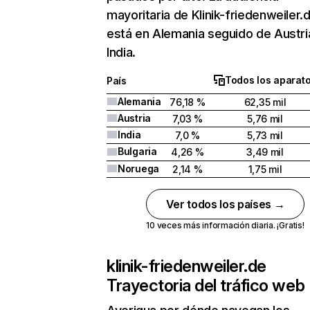
mayoritaria de Klinik-friedenweiler.
está en Alemania seguido de Austri
India.
Todos los aparat
País
Alemania
76,18 %
62,35 mil
Austria
7,03 %
5,76 mil
India
7,0 %
5,73 mil
Bulgaria
4,26 %
3,49 mil
Noruega
2,14 %
1,75 mil
Ver todos los países →
10 veces más información diaria. ¡Gratis!
klinik-friedenweiler.de
Trayectoria del tráfico web