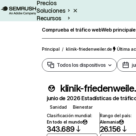
Precios
Soluciones
Recursos
Empresas
Comprueba el tráfico web
Web principale
Principal
/
klinik-friedenweiler.de
Última ac
Todos los dispositivos
j
klinik
junio de 2026 Estadísticas de tráfic
Sanidad
Bienestar
Clasificación mundial
:
Rango del país
:
En todo el mundo
Alemania
343.689
26.156