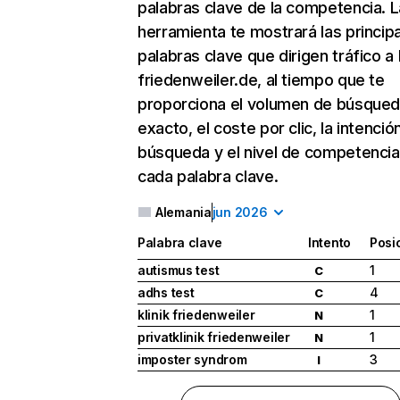
palabras clave de la competencia. L
herramienta te mostrará las princip
palabras clave que dirigen tráfico a k
friedenweiler.de, al tiempo que te
proporciona el volumen de búsque
exacto, el coste por clic, la intenció
búsqueda y el nivel de competencia
cada palabra clave.
Alemania
jun 2026
Palabra clave
Intento
Posi
autismus test
1
C
adhs test
4
C
klinik friedenweiler
1
N
privatklinik friedenweiler
1
N
imposter syndrom
3
I