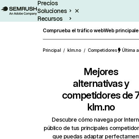
Precios
Soluciones
Recursos
Empresas
Comprueba el tráfico web
Web principale
Principal
/
klm.no
/
Competidores
Última a
Mejores
alternativas y
competidores de 
klm.no
Descubre cómo navega por Intern
público de tus principales competido
que puedas adaptar perfectament