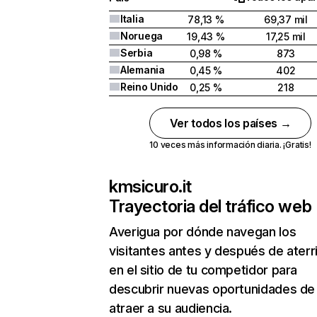
Italia
78,13 %
69,37 mil
Noruega
19,43 %
17,25 mil
Serbia
0,98 %
873
Alemania
0,45 %
402
Reino Unido
0,25 %
218
Ver todos los países →
10 veces más información diaria. ¡Gratis!
kmsicuro.it
Trayectoria del tráfico web
Averigua por dónde navegan los
visitantes antes y después de aterr
en el sitio de tu competidor para
descubrir nuevas oportunidades de
atraer a su audiencia.