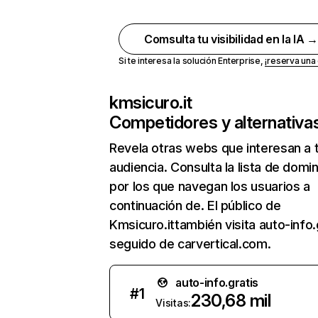
Comsulta tu visibilidad en la IA 
Si te interesa la solución Enterprise,
¡reserva un
kmsicuro.it
Competidores y alternativa
Revela otras webs que interesan a 
audiencia. Consulta la lista de domi
por los que navegan los usuarios a
continuación de. El público de
Kmsicuro.ittambién visita auto-info.
seguido de carvertical.com.
auto-info.gratis
#
1
230,68 mil
Visitas: