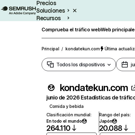
Precios
Soluciones
Recursos
Empresas
Comprueba el tráfico web
Web principale
Principal
/
kondatekun.com
Última actualiz
Todos los dispositivos
j
kondatekun.com
junio de 2026 Estadísticas de tráfic
Comida y bebida
Clasificación mundial
:
Rango del país
:
En todo el mundo
Japón
264.110
20.088