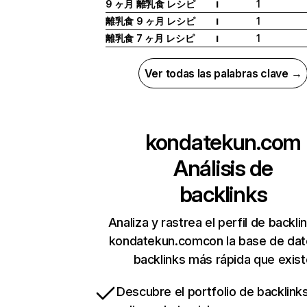
9 ヶ月 離乳食 レシピ
1
I
離乳食 9 ヶ月 レシピ
1
I
離乳食 7 ヶ月 レシピ
1
I
Ver todas las palabras clave →
kondatekun.com
Análisis de
backlinks
Analiza y rastrea el perfil de backli
kondatekun.comcon la base de dat
backlinks más rápida que exist
Descubre el portfolio de backlin