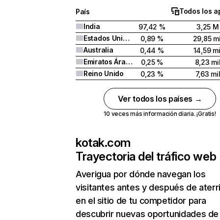
Todos los a
País
India
97,42 %
3,25 M
Estados Unidos
0,89 %
29,85 mi
Australia
0,44 %
14,59 mi
Emiratos Árabes Unidos
0,25 %
8,23 mi
Reino Unido
0,23 %
7,63 mi
Ver todos los países →
10 veces más información diaria. ¡Gratis!
kotak.com
Trayectoria del tráfico web
Averigua por dónde navegan los
visitantes antes y después de aterr
en el sitio de tu competidor para
descubrir nuevas oportunidades de