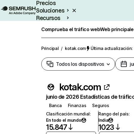
Precios
Soluciones
Recursos
Empresas
Comprueba el tráfico web
Web principale
Principal
/
kotak.com
Última actualización:
Todos los dispositivos
j
kotak.com
junio de 2026 Estadísticas de tráfic
Banca
Finanzas
Seguros
Clasificación mundial
:
Rango del país
:
En todo el mundo
India
15.847
1023