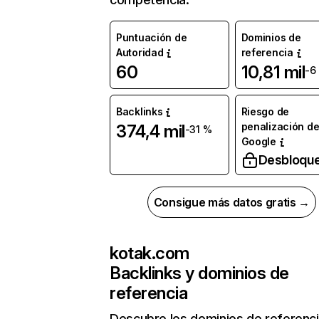
Puntuación de
Dominios de
Autoridad
referencia
60
10,81 mil
-6
Backlinks
Riesgo de
penalización d
374,4 mil
-31 %
Google
Desbloqu
Consigue más datos gratis →
kotak.com
Backlinks y dominios de
referencia
Descubre los dominios de referenc