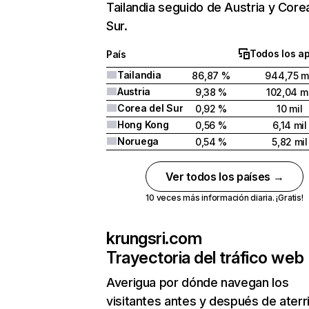
Tailandia seguido de Austria y Core
Sur.
Todos los a
País
Tailandia
86,87 %
944,75 m
Austria
9,38 %
102,04 mi
Corea del Sur
0,92 %
10 mil
Hong Kong
0,56 %
6,14 mil
Noruega
0,54 %
5,82 mil
Ver todos los países →
10 veces más información diaria. ¡Gratis!
krungsri.com
Trayectoria del tráfico web
Averigua por dónde navegan los
visitantes antes y después de aterr