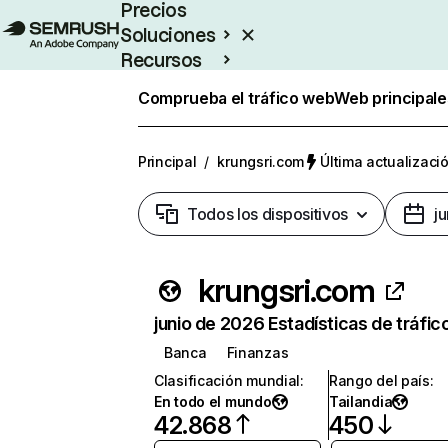
Precios
Soluciones
Recursos
Empresas
Comprueba el tráfico web
Web principale
Principal
/
krungsri.com
Última actualizació
Todos los dispositivos
j
krungsri.com
junio de 2026 Estadísticas de tráfic
Banca
Finanzas
Clasificación mundial
:
Rango del país
:
En todo el mundo
Tailandia
42.868
450