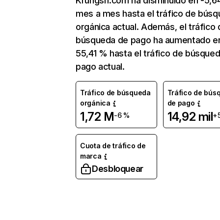
Krungsri.com ha disminuido en -5,
mes a mes hasta el tráfico de bús
orgánica actual. Además, el tráfico 
búsqueda de pago ha aumentado e
55,41 % hasta el tráfico de búsque
pago actual.
Tráfico de búsqueda
Tráfico de bús
orgánica
de pago
1,72 M
14,92 mil
-6 %
+
Cuota de tráfico de
marca
Desbloquear