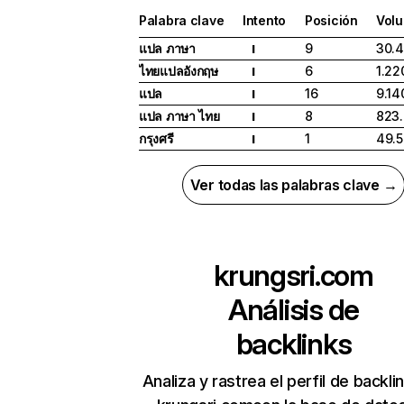
Palabra clave
Intento
Posición
Vol
แปล ภาษา
9
30.
I
ไทยแปลอังกฤษ
6
1.22
I
แปล
16
9.14
I
แปล ภาษา ไทย
8
823
I
กรุงศรี
1
49.
I
Ver todas las palabras clave →
krungsri.com
Análisis de
backlinks
Analiza y rastrea el perfil de backli