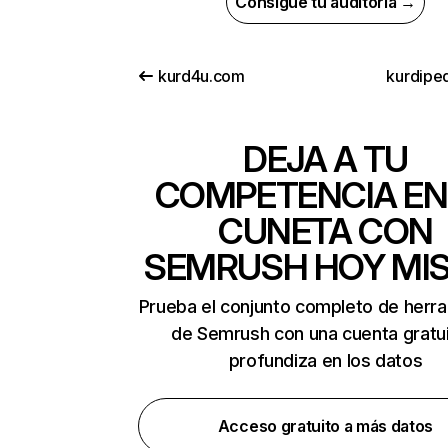
Consigue tu auditoría →
kurd4u.com
kurdiped
DEJA A TU
COMPETENCIA EN
CUNETA CON
SEMRUSH HOY MI
Prueba el conjunto completo de herr
de Semrush con una cuenta gratui
profundiza en los datos
Acceso gratuito a más datos