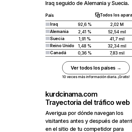
Iraq seguido de Alemania y Suecia.
Todos los apar
País
Iraq
92,6 %
2,02 M
Alemania
2,41 %
52,54 mil
Suecia
1,91 %
41,7 mil
Reino Unido
1,48 %
32,34 mil
Canadá
0,36 %
7,83 mil
Ver todos los países →
10 veces más información diaria. ¡Gratis!
kurdcinama.com
Trayectoria del tráfico web
Averigua por dónde navegan los
visitantes antes y después de aterr
en el sitio de tu competidor para