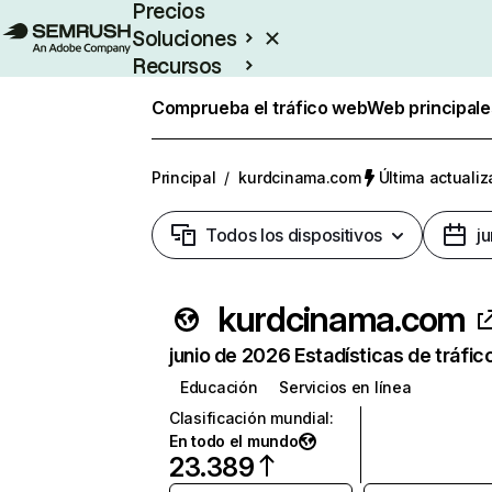
Precios
Soluciones
Recursos
Empresas
Comprueba el tráfico web
Web principale
Principal
/
kurdcinama.com
Última actualiz
Todos los dispositivos
j
kurdcinama.com
junio de 2026 Estadísticas de tráfic
Educación
Servicios en línea
Clasificación mundial
:
En todo el mundo
23.389