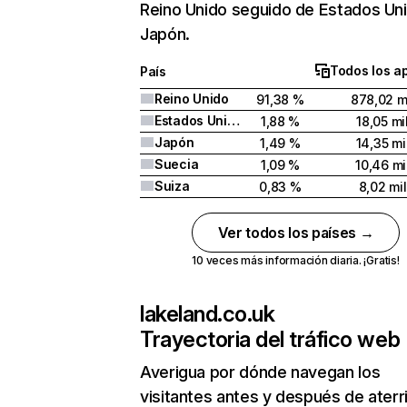
Reino Unido seguido de Estados Un
Japón.
Todos los a
País
Reino Unido
91,38 %
878,02 m
Estados Unidos
1,88 %
18,05 mi
Japón
1,49 %
14,35 mi
Suecia
1,09 %
10,46 mi
Suiza
0,83 %
8,02 mil
Ver todos los países →
10 veces más información diaria. ¡Gratis!
lakeland.co.uk
Trayectoria del tráfico web
Averigua por dónde navegan los
visitantes antes y después de aterr