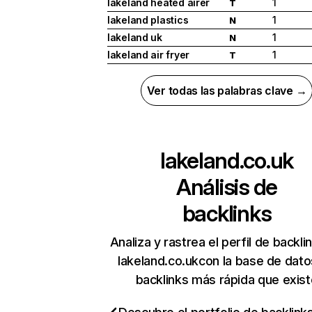
lakeland heated airer
1
T
lakeland plastics
1
N
lakeland uk
1
N
lakeland air fryer
1
T
Ver todas las palabras clave →
lakeland.co.uk
Análisis de
backlinks
Analiza y rastrea el perfil de backli
lakeland.co.ukcon la base de dat
backlinks más rápida que exist