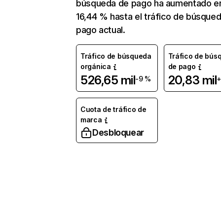
búsqueda de pago ha aumentado e
16,44 % hasta el tráfico de búsque
pago actual.
Tráfico de búsqueda
Tráfico de bús
orgánica
de pago
526,65 mil
20,83 mil
-9 %
+
Cuota de tráfico de
marca
Desbloquear