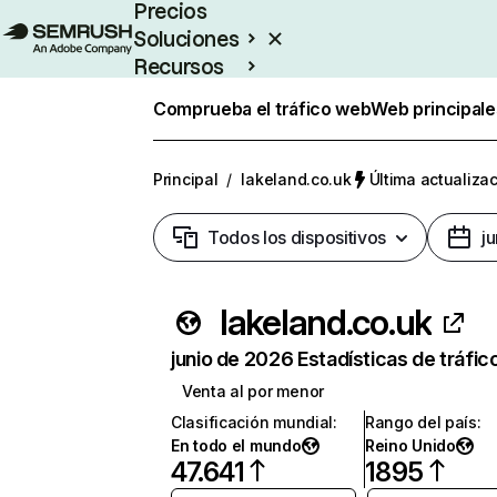
Precios
Soluciones
Recursos
Empresas
Comprueba el tráfico web
Web principale
Principal
/
lakeland.co.uk
Última actualizac
Todos los dispositivos
j
lakeland.co.uk
junio de 2026 Estadísticas de tráfic
Venta al por menor
Clasificación mundial
:
Rango del país
:
En todo el mundo
Reino Unido
47.641
1895