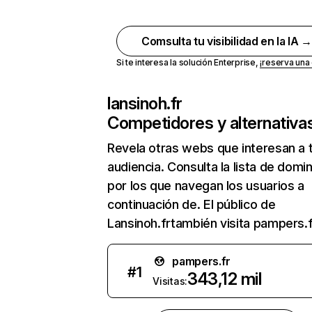
Comsulta tu visibilidad en la IA 
Si te interesa la solución Enterprise,
¡reserva un
lansinoh.fr
Competidores y alternativa
Revela otras webs que interesan a 
audiencia. Consulta la lista de domi
por los que navegan los usuarios a
continuación de. El público de
Lansinoh.frtambién visita pampers.f
pampers.fr
#
1
343,12 mil
Visitas: