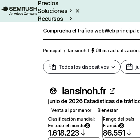
Precios
Soluciones
Recursos
Empresas
Comprueba el tráfico web
Web principale
Principal
/
lansinoh.fr
Última actualización:
Todos los dispositivos
j
lansinoh.fr
junio de 2026 Estadísticas de tráfic
Venta al por menor
Bienestar
Clasificación mundial
:
Rango del país
:
En todo el mundo
Francia
1.618.223
86.551