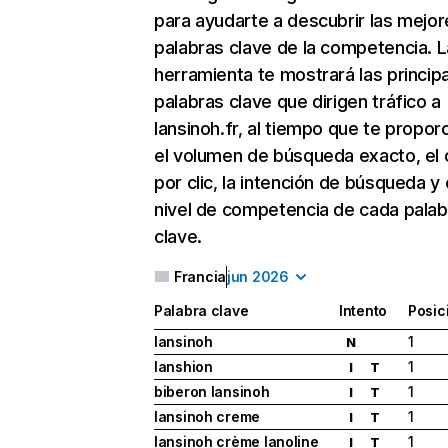
para ayudarte a descubrir las mejor
palabras clave de la competencia. L
herramienta te mostrará las princip
palabras clave que dirigen tráfico a
lansinoh.fr, al tiempo que te propor
el volumen de búsqueda exacto, el 
por clic, la intención de búsqueda y 
nivel de competencia de cada palab
clave.
Francia
jun 2026
Palabra clave
Intento
Posic
lansinoh
1
N
lanshion
1
I
T
biberon lansinoh
1
I
T
lansinoh creme
1
I
T
lansinoh crème lanoline
1
I
T