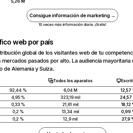
5,26 M
Consigue información de marketing →
10 veces más información diaria. ¡Gratis!
fico web por país
stribución global de los visitantes web de tu competen
 mercados pasados por alto. La audiencia mayoritaria d
o de Alemania y Suiza.
Todos los aparatos
Escrit
92,44 %
6,04 M
12,57
4,95 %
323,19 mil
24,57
0,33 %
21,61 mil
18,12
0,2 %
13,34 mil
0,99
0,2 %
12,9 mil
27,9