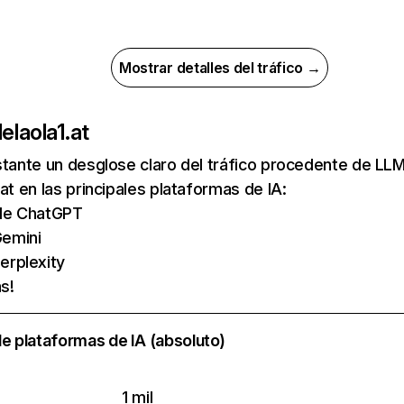
Mostrar detalles del tráfico →
de
laola1.at
nstante un desglose claro del tráfico procedente de 
at en las principales plataformas de IA:
s de ChatGPT
emini
erplexity
s!
e plataformas de IA (absoluto)
1 mil