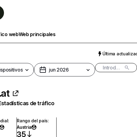
fico web
Web principales
Última actualizac
ispositivos
jun 2026
.at
Estadísticas de tráfico
dial
:
Rango del país
:
Austria
35