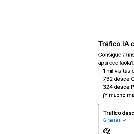
Tráfico IA 
Consigue al i
aparece laola1.
1 mil visita
732 desde G
324 desde P
¡Y mucho má
Tráfico desd
6 meses