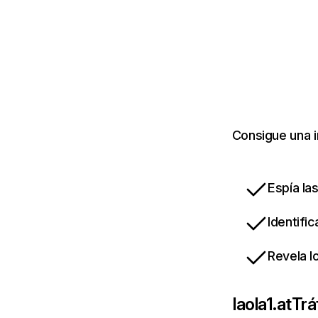
Consigue una i
Espía la
Identifi
Revela l
laola1.at
Trá