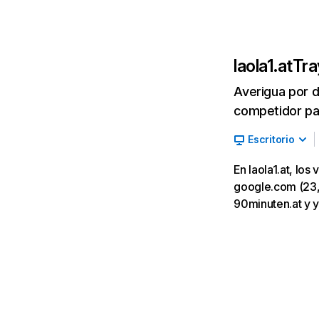
laola1.at
Tra
Averigua por d
competidor par
Escritorio
En laola1.at, lo
google.com (23,21
90minuten.at y 