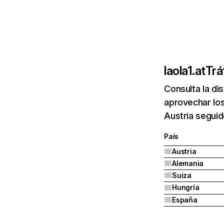
laola1.at
Trá
Consulta la di
aprovechar los
Austria seguid
País
Austria
Alemania
Suiza
Hungría
España