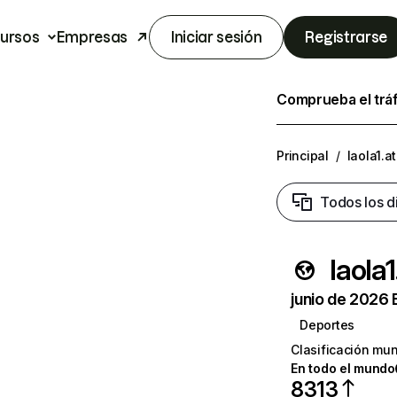
ursos
Empresas
Iniciar sesión
Registrarse
Comprueba el trá
Principal
/
laola1.at
Todos los d
laola1
junio de 2026 
Deportes
Clasificación mun
En todo el mundo
8313