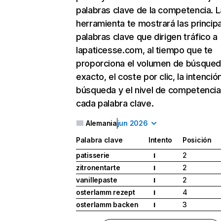
palabras clave de la competencia. L
herramienta te mostrará las princip
palabras clave que dirigen tráfico a
lapaticesse.com, al tiempo que te
proporciona el volumen de búsque
exacto, el coste por clic, la intenció
búsqueda y el nivel de competencia
cada palabra clave.
Alemania
jun 2026
Palabra clave
Intento
Posición
patisserie
2
I
zitronentarte
2
I
vanillepaste
2
I
osterlamm rezept
4
I
osterlamm backen
3
I