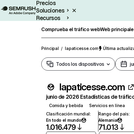
Precios
Soluciones
Recursos
Empresas
Comprueba el tráfico web
Web principale
Principal
/
lapaticesse.com
Última actualiz
Todos los dispositivos
j
lapaticesse.com
junio de 2026 Estadísticas de tráfic
Comida y bebida
Servicios en línea
Clasificación mundial
:
Rango del país
:
En todo el mundo
Alemania
1.016.479
71.013