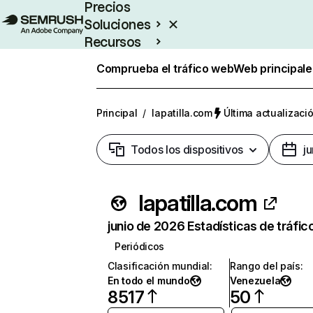
Precios
Soluciones
Recursos
Empresas
Comprueba el tráfico web
Web principale
Principal
/
lapatilla.com
Última actualizació
Todos los dispositivos
j
lapatilla.com
junio de 2026 Estadísticas de tráfic
Periódicos
Clasificación mundial
:
Rango del país
:
En todo el mundo
Venezuela
8517
50