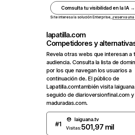
Comsulta tu visibilidad en la IA 
Si te interesa la solución Enterprise,
¡reserva un
lapatilla.com
Competidores y alternativa
Revela otras webs que interesan a 
audiencia. Consulta la lista de domi
por los que navegan los usuarios a
continuación de. El público de
Lapatilla.comtambién visita laiguana.
seguido de diarioversionfinal.com y
maduradas.com.
laiguana.tv
#
1
501,97 mil
Visitas: