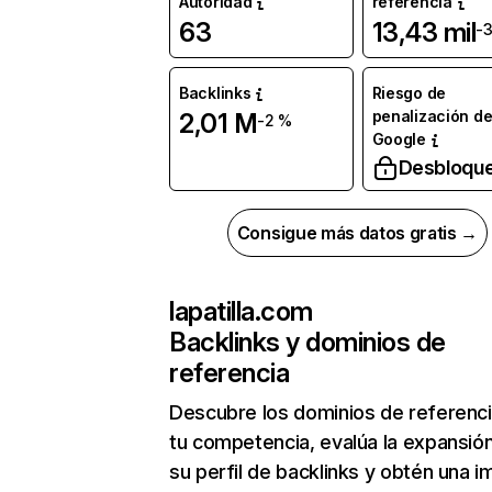
Autoridad
referencia
63
13,43 mil
-
Backlinks
Riesgo de
penalización d
2,01 M
-2 %
Google
Desbloqu
Consigue más datos gratis →
lapatilla.com
Backlinks y dominios de
referencia
Descubre los dominios de referenc
tu competencia, evalúa la expansió
su perfil de backlinks y obtén una 