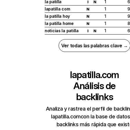
la patilla
1
6
I
N
lapatilla com
1
9
N
la patilla hoy
1
9
N
la patilla home
1
8
N
noticias la patilla
1
6
I
N
Ver todas las palabras clave →
lapatilla.com
Análisis de
backlinks
Analiza y rastrea el perfil de backli
lapatilla.comcon la base de dato
backlinks más rápida que exist