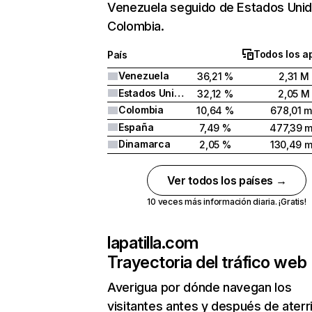
Venezuela seguido de Estados Unid
Colombia.
Todos los a
País
Venezuela
36,21 %
2,31 M
Estados Unidos
32,12 %
2,05 M
Colombia
10,64 %
678,01 m
España
7,49 %
477,39 m
Dinamarca
2,05 %
130,49 m
Ver todos los países →
10 veces más información diaria. ¡Gratis!
lapatilla.com
Trayectoria del tráfico web
Averigua por dónde navegan los
visitantes antes y después de aterr