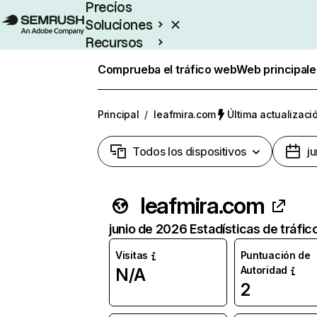
Precios
Soluciones
Recursos
Empresas
Comprueba el tráfico web
Web principale
Principal
/
leafmira.com
Última actualizació
Todos los dispositivos
j
leafmira.com
junio de 2026 Estadísticas de tráfic
Visitas
Puntuación de
Autoridad
N/A
2