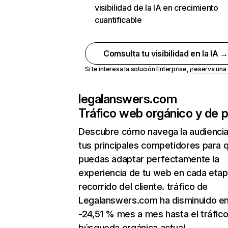
visibilidad de la IA en crecimiento
cuantificable
Comsulta tu visibilidad en la IA 
Si te interesa la solución Enterprise,
¡reserva un
legalanswers.com
Tráfico web orgánico y de 
Descubre cómo navega la audienci
tus principales competidores para 
puedas adaptar perfectamente la
experiencia de tu web en cada etap
recorrido del cliente. tráfico de
Legalanswers.com ha disminuido e
-24,51 % mes a mes hasta el tráfic
búsqueda orgánica actual.