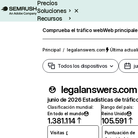
Precios
Soluciones
Recursos
Empresas
Comprueba el tráfico web
Web principale
Principal
/
legalanswers.com
Última actual
Todos los dispositivos
j
legalanswers.com
junio de 2026 Estadísticas de tráfic
Clasificación mundial
:
Rango del país
:
En todo el mundo
Reino Unido
1.381.114
105.591
Visitas
Puntuación de