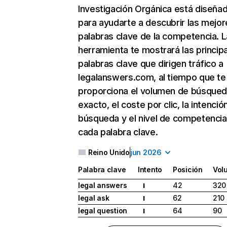
Investigación Orgánica
está diseña
para ayudarte a descubrir las mejor
palabras clave de la competencia. L
herramienta te mostrará las princip
palabras clave que dirigen tráfico a
legalanswers.com, al tiempo que te
proporciona el volumen de búsque
exacto, el coste por clic, la intenció
búsqueda y el nivel de competencia
cada palabra clave.
Reino Unido
jun 2026
Palabra clave
Intento
Posición
Vol
legal answers
42
320
I
legal ask
62
210
I
legal question
64
90
I