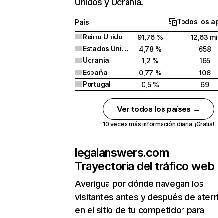
Unidos y Ucrania.
Todos los a
País
Reino Unido
91,76 %
12,63 mi
Estados Unidos
4,78 %
658
Ucrania
1,2 %
165
España
0,77 %
106
Portugal
0,5 %
69
Ver todos los países →
10 veces más información diaria. ¡Gratis!
legalanswers.com
Trayectoria del tráfico web
Averigua por dónde navegan los
visitantes antes y después de aterr
en el sitio de tu competidor para