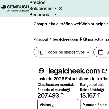
Precios
Soluciones
Recursos
Empresas
Comprueba el tráfico web
Web principale
Principal
/
legalcheek.com
Última actualiza
Todos los dispositivos
j
legalcheek.com
junio de 2026 Estadísticas de tráfic
Clasificación mundial
:
Rango del país
:
En todo el mundo
Reino Unido
207.493
13.167
Visitas
Puntuación de