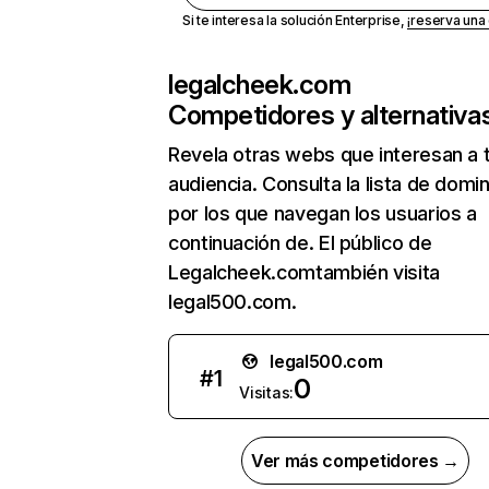
Si te interesa la solución Enterprise,
¡reserva un
legalcheek.com
Competidores y alternativa
Revela otras webs que interesan a 
audiencia. Consulta la lista de domi
por los que navegan los usuarios a
continuación de. El público de
Legalcheek.comtambién visita
legal500.com.
legal500.com
#
1
0
Visitas:
Ver más competidores →