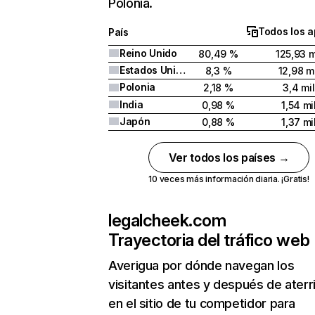
Polonia.
Todos los a
País
Reino Unido
80,49 %
125,93 m
Estados Unidos
8,3 %
12,98 mi
Polonia
2,18 %
3,4 mil
India
0,98 %
1,54 mi
Japón
0,88 %
1,37 mi
Ver todos los países →
10 veces más información diaria. ¡Gratis!
legalcheek.com
Trayectoria del tráfico web
Averigua por dónde navegan los
visitantes antes y después de aterr
en el sitio de tu competidor para