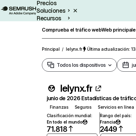
Precios
Soluciones
Recursos
Empresas
Comprueba el tráfico web
Web principale
Principal
/
lelynx.fr
Última actualización: 13
Todos los dispositivos
j
lelynx.fr
junio de 2026 Estadísticas de tráfic
Finanzas
Seguros
Servicios en línea
Clasificación mundial
:
Rango del país
:
En todo el mundo
Francia
71.818
2449