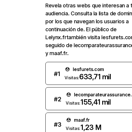
Revela otras webs que interesan a 
audiencia. Consulta la lista de domi
por los que navegan los usuarios a
continuación de. El público de
Lelynx.frtambién visita lesfurets.co
seguido de lecomparateurassuran
y maaf.fr.
lesfurets.com
#
1
633,71 mil
Visitas:
lecomparateurassurance
#
2
155,41 mil
Visitas:
maaf.fr
#
3
1,23 M
Visitas: