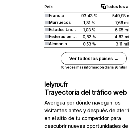
Todos los a
País
Francia
93,43 %
549,93 m
Marruecos
1,31 %
7,68 mi
Estados Unidos
1,03 %
6,05 mi
Federación Rusa
0,82 %
4,82 mi
Alemania
0,53 %
3,11 mil
Ver todos los países →
10 veces más información diaria. ¡Gratis!
lelynx.fr
Trayectoria del tráfico web
Averigua por dónde navegan los
visitantes antes y después de aterr
en el sitio de tu competidor para
descubrir nuevas oportunidades de