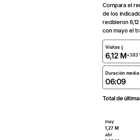
Compara el re
de los indicad
recibieron 6,1
con mayo el t
Visitas
6,12 M
+383
Duración media d
06:09
Total de últim
may
1,27 M
abr