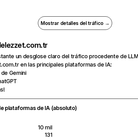
Mostrar detalles del tráfico →
de
lezzet.com.tr
nstante un desglose claro del tráfico procedente de 
.com.tr en las principales plataformas de IA:
s de Gemini
hatGPT
s!
e plataformas de IA (absoluto)
10 mil
131