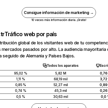
Consigue información de marketing →
10 veces más información diaria. ¡Gratis!
tr
Tráfico web por país
stribución global de los visitantes web de tu competen
 mercados pasados por alto. La audiencia mayoritaria
a seguido de Alemania y Países Bajos.
Todos los aparatos
Escri
95,02 %
5,82 M
0,76
1,11 %
68,19 mil
3,72
0,85 %
52,27 mil
0,89
0,74 %
45,3 mil
0,26
0,5 %
30,63 mil
0,0