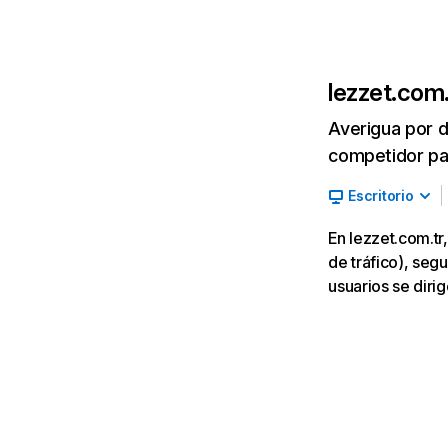
lezzet.com.
Averigua por d
competidor par
Escritorio
En lezzet.com.t
de tráfico), segu
usuarios se diri