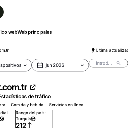
fico web
Web principales
om.tr
Última actualizac
ispositivos
jun 2026
t.com.tr
Estadísticas de tráfico
nor
Comida y bebida
Servicios en línea
dial
:
Rango del país
:
Turquía
212