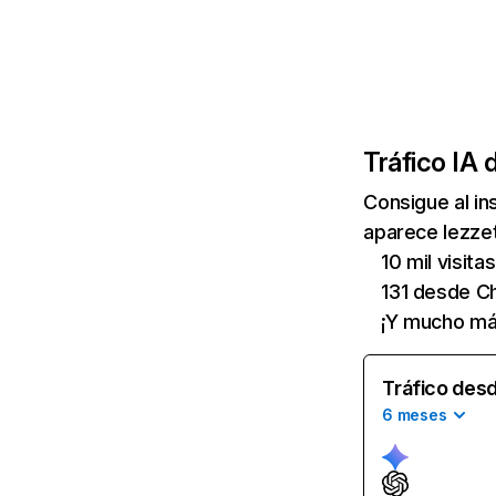
Tráfico IA 
Consigue al i
aparece lezzet
10 mil visita
131 desde C
¡Y mucho má
Tráfico desd
6 meses