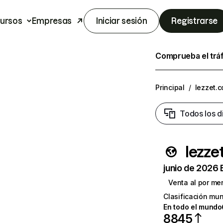
ursos
Empresas
Iniciar sesión
Registrarse
Comprueba el trá
Principal
/
lezzet.c
Todos los d
lezze
junio de 2026 
Venta al por me
Clasificación mun
En todo el mundo
8845