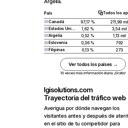
Argelia.
Todos los ap
País
Canadá
97,17 %
211,99 mi
Estados Unidos
1,62 %
3,54 mil
Argelia
0,52 %
1,13 mil
Eslovenia
0,36 %
792
Filipinas
0,13 %
273
Ver todos los países →
10 veces más información diaria. ¡Gratis!
lgisolutions.com
Trayectoria del tráfico web
Averigua por dónde navegan los
visitantes antes y después de aterr
en el sitio de tu competidor para