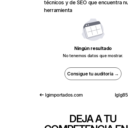
técnicos y de SEO que encuentra n
herramienta
Ningún resultado
No tenemos datos que mostrar.
Consigue tu auditoría →
lgimportados.com
lglg8
DEJA A TU