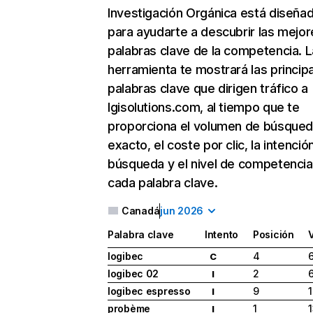
Investigación Orgánica
está diseña
para ayudarte a descubrir las mejor
palabras clave de la competencia. L
herramienta te mostrará las princip
palabras clave que dirigen tráfico a
lgisolutions.com, al tiempo que te
proporciona el volumen de búsque
exacto, el coste por clic, la intenció
búsqueda y el nivel de competencia
cada palabra clave.
Canadá
jun 2026
Palabra clave
Intento
Posición
logibec
4
C
logibec 02
2
I
logibec espresso
9
1
I
probème
1
I