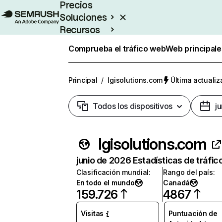
Precios
Soluciones
Recursos
Empresas
Comprueba el tráfico web
Web principale
Principal
/
lgisolutions.com
Última actualiz
Todos los dispositivos
j
lgisolutions.com
junio de 2026 Estadísticas de tráfic
Clasificación mundial
:
Rango del país
:
En todo el mundo
Canadá
159.726
4867
Visitas
Puntuación de