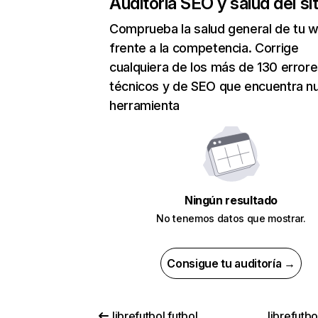
Auditoría SEO y salud del sit
Comprueba la salud general de tu 
frente a la competencia. Corrige
cualquiera de los más de 130 error
técnicos y de SEO que encuentra n
herramienta
Ningún resultado
No tenemos datos que mostrar.
Consigue tu auditoría →
librefutbol.futbol
librefutb