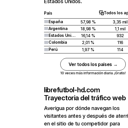
Estados Unidos.
Todos los a
País
España
57,98 %
3,35 mil
Argentina
18,98 %
1,1 mil
Estados Unidos
16,14 %
932
Colombia
2,01 %
116
Perú
1,97 %
114
Ver todos los países →
10 veces más información diaria. ¡Gratis!
librefutbol-hd.com
Trayectoria del tráfico web
Averigua por dónde navegan los
visitantes antes y después de aterr
en el sitio de tu competidor para