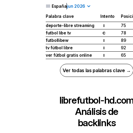
España
jun 2026
Palabra clave
Intento
Posic
deporte-libre streaming
75
I
futbol libe tv
78
C
futbollibew
89
I
tv fútbol libre
92
I
ver fútbol gratis online
65
I
Ver todas las palabras clave →
librefutbol-hd.co
Análisis de
backlinks