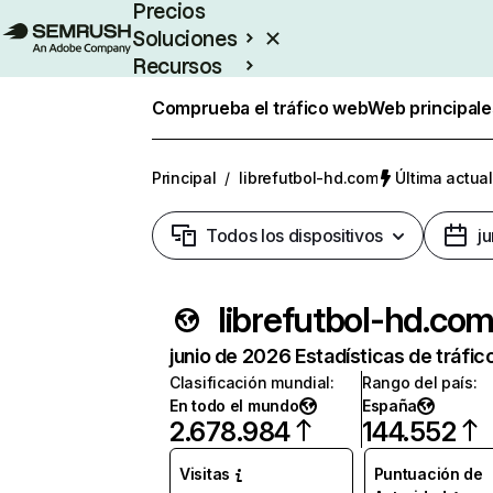
Precios
Soluciones
Recursos
Empresas
Comprueba el tráfico web
Web principale
Principal
/
librefutbol-hd.com
Última actual
Todos los dispositivos
j
librefutbol-hd.co
junio de 2026 Estadísticas de tráfic
Clasificación mundial
:
Rango del país
:
En todo el mundo
España
2.678.984
144.552
Visitas
Puntuación de