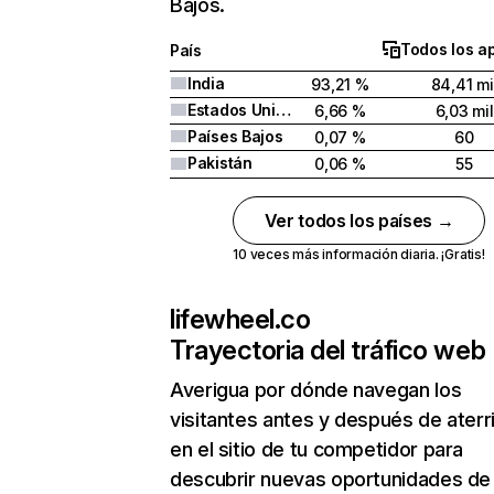
Bajos.
Todos los a
País
India
93,21 %
84,41 mi
Estados Unidos
6,66 %
6,03 mil
Países Bajos
0,07 %
60
Pakistán
0,06 %
55
Ver todos los países →
10 veces más información diaria. ¡Gratis!
lifewheel.co
Trayectoria del tráfico web
Averigua por dónde navegan los
visitantes antes y después de aterr
en el sitio de tu competidor para
descubrir nuevas oportunidades de