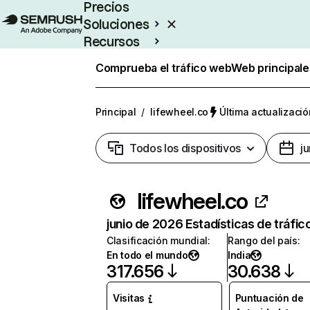
Precios
Soluciones
Recursos
Empresas
Comprueba el tráfico web
Web principale
Principal
/
lifewheel.co
Última actualizació
Todos los dispositivos
j
lifewheel.co
junio de 2026 Estadísticas de tráfic
Clasificación mundial
:
Rango del país
:
En todo el mundo
India
317.656
30.638
Visitas
Puntuación de