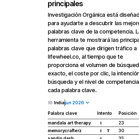
principales
Investigación Orgánica
está diseña
para ayudarte a descubrir las mejor
palabras clave de la competencia. L
herramienta te mostrará las princip
palabras clave que dirigen tráfico a
lifewheel.co, al tiempo que te
proporciona el volumen de búsque
exacto, el coste por clic, la intenció
búsqueda y el nivel de competencia
cada palabra clave.
India
jun 2026
Palabra clave
Intento
Posición
mandala art therapy
23
I
memorycrafterz
30
I
T
sandip dash
35
I