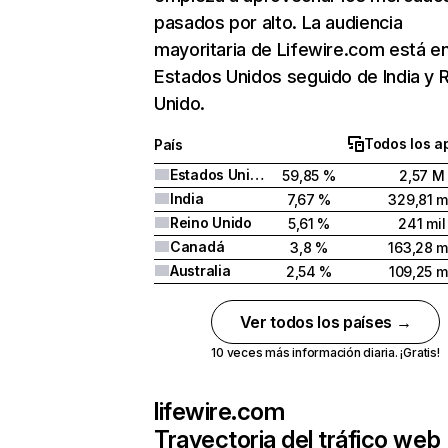
pasados por alto. La audiencia
mayoritaria de Lifewire.com está e
Estados Unidos seguido de India y 
Unido.
Todos los a
País
Estados Unidos
59,85 %
2,57 M
India
7,67 %
329,81 m
Reino Unido
5,61 %
241 mil
Canadá
3,8 %
163,28 m
Australia
2,54 %
109,25 m
Ver todos los países →
10 veces más información diaria. ¡Gratis!
lifewire.com
Trayectoria del tráfico web