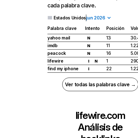
cada palabra clave.
Estados Unidos
jun 2026
Palabra clave
Intento
Posición
Vo
yahoo mail
13
30.
N
imdb
11
1.2
N
peacock
16
5.0
N
lifewire
1
29
I
N
find my iphone
22
1.2
I
Ver todas las palabras clave →
lifewire.com
Análisis de