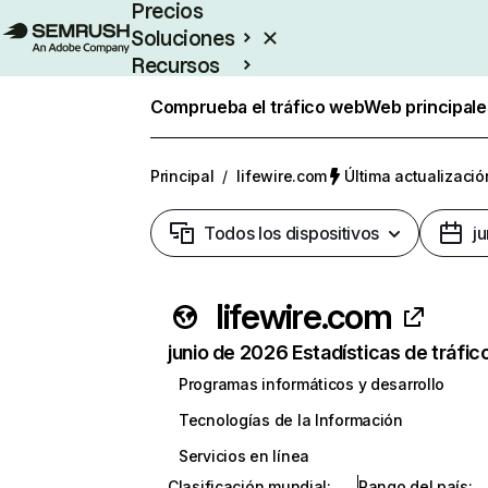
Precios
Soluciones
Recursos
Empresas
Comprueba el tráfico web
Web principale
Principal
/
lifewire.com
Última actualizació
Todos los dispositivos
j
lifewire.com
junio de 2026 Estadísticas de tráfic
Programas informáticos y desarrollo
Tecnologías de la Información
Servicios en línea
Clasificación mundial
:
Rango del país
: