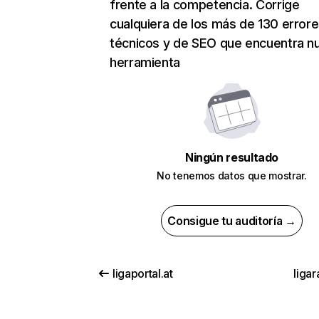
frente a la competencia. Corrige
cualquiera de los más de 130 error
técnicos y de SEO que encuentra n
herramienta
Ningún resultado
No tenemos datos que mostrar.
Consigue tu auditoría →
ligaportal.at
liga