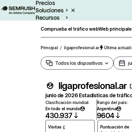
Precios
Soluciones
Recursos
Empresas
Comprueba el tráfico web
Web principale
Principal
/
ligaprofesional.ar
Última actuali
Todos los dispositivos
j
ligaprofesional.ar
junio de 2026 Estadísticas de tráfic
Clasificación mundial
:
Rango del país
:
En todo el mundo
Argentina
430.937
9604
Visitas
Puntuación de