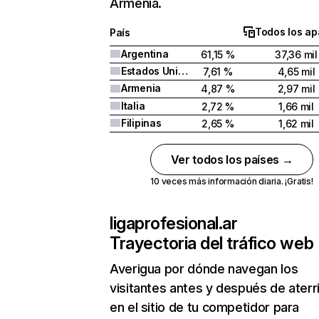
Armenia.
Todos los ap
País
Argentina
61,15 %
37,36 mil
Estados Unidos
7,61 %
4,65 mil
Armenia
4,87 %
2,97 mil
Italia
2,72 %
1,66 mil
Filipinas
2,65 %
1,62 mil
Ver todos los países →
10 veces más información diaria. ¡Gratis!
ligaprofesional.ar
Trayectoria del tráfico web
Averigua por dónde navegan los
visitantes antes y después de aterr
en el sitio de tu competidor para