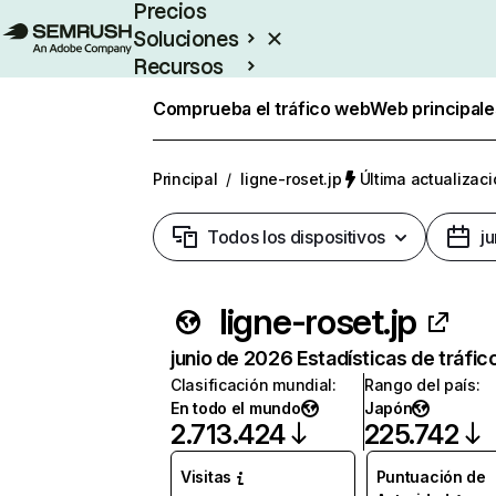
Precios
Soluciones
Recursos
Empresas
Comprueba el tráfico web
Web principale
Principal
/
ligne-roset.jp
Última actualizaci
Todos los dispositivos
j
ligne-roset.jp
junio de 2026 Estadísticas de tráfic
Clasificación mundial
:
Rango del país
:
En todo el mundo
Japón
2.713.424
225.742
Visitas
Puntuación de