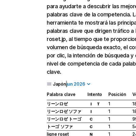
para ayudarte a descubrir las mejor
palabras clave de la competencia. L
herramienta te mostrará las princip
palabras clave que dirigen tráfico a 
roset.jp, al tiempo que te proporcio
volumen de búsqueda exacto, el co
por clic, la intención de búsqueda y 
nivel de competencia de cada palab
clave.
Japón
jun 2026
Palabra clave
Intento
Posición
V
リーンロゼ
1
1
I
T
リーンロゼ ソファ
1
1
I
リーンロゼ トーゴ
1
9
C
トーゴ ソファ
1
5
C
ligne roset
1
2
N