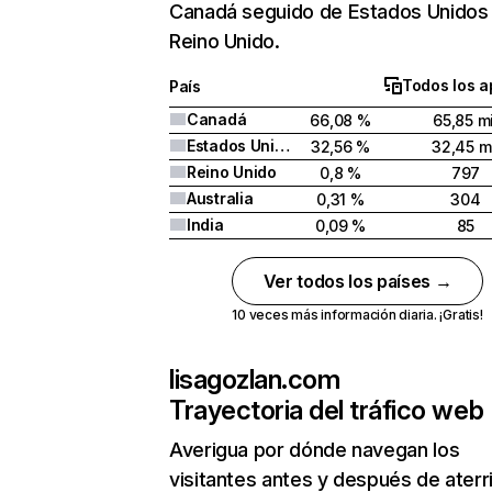
Canadá seguido de Estados Unidos
Reino Unido.
Todos los a
País
Canadá
66,08 %
65,85 mi
Estados Unidos
32,56 %
32,45 mi
Reino Unido
0,8 %
797
Australia
0,31 %
304
India
0,09 %
85
Ver todos los países →
10 veces más información diaria. ¡Gratis!
lisagozlan.com
Trayectoria del tráfico web
Averigua por dónde navegan los
visitantes antes y después de aterr