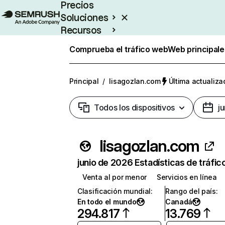
Precios
Soluciones
Recursos
Empresas
Comprueba el tráfico web
Web principale
Principal
/
lisagozlan.com
Última actualiza
Todos los dispositivos
j
lisagozlan.com
junio de 2026 Estadísticas de tráfic
Venta al por menor
Servicios en línea
Clasificación mundial
:
Rango del país
:
En todo el mundo
Canadá
294.817
13.769