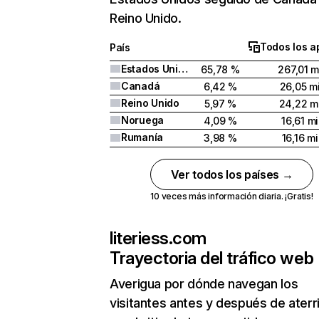
Reino Unido.
Todos los a
País
Estados Unidos
65,78 %
267,01 m
Canadá
6,42 %
26,05 mi
Reino Unido
5,97 %
24,22 mi
Noruega
4,09 %
16,61 mi
Rumanía
3,98 %
16,16 mi
Ver todos los países →
10 veces más información diaria. ¡Gratis!
literiess.com
Trayectoria del tráfico web
Averigua por dónde navegan los
visitantes antes y después de aterr