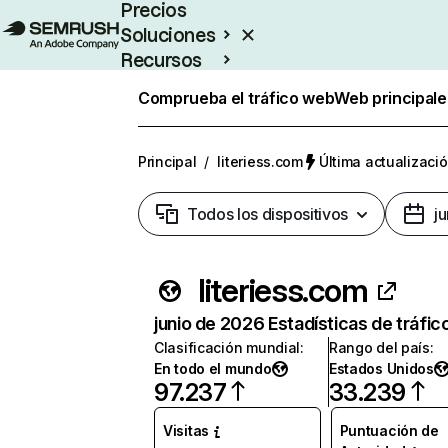
Precios
Soluciones
Recursos
Empresas
Comprueba el tráfico web
Web principale
Principal
/
literiess.com
Última actualizació
Todos los dispositivos
j
literiess.com
junio de 2026 Estadísticas de tráfic
Clasificación mundial
:
Rango del país
:
En todo el mundo
Estados Unidos
97.237
33.239
Visitas
Puntuación de