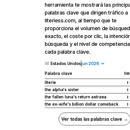
herramienta te mostrará las princip
palabras clave que dirigen tráfico a
literiess.com, al tiempo que te
proporciona el volumen de búsque
exacto, el coste por clic, la intenció
búsqueda y el nivel de competencia
cada palabra clave.
Estados Unidos
jun 2026
Palabra clave
In
literie
I
the alpha's sister
I
the fallen luna's return astraea
I
the ex-wife's billion dollar comeback
I
Ver todas las palabras clave →