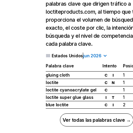
palabras clave que dirigen tráfico a
loctiteproducts.com, al tiempo que 
proporciona el volumen de búsque
exacto, el coste por clic, la intenció
búsqueda y el nivel de competencia
cada palabra clave.
Estados Unidos
jun 2026
Palabra clave
Intento
Posi
gluing cloth
1
C
I
loctite
1
C
N
loctite cyanoacrylate gel
1
C
loctite super glue glass
1
I
T
blue loctite
2
C
I
Ver todas las palabras clave →