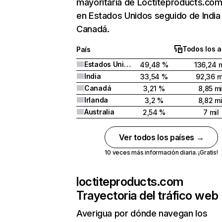
mayoritaria de Loctiteproducts.com
en Estados Unidos seguido de India
Canadá.
Todos los 
País
Estados Unidos
49,48 %
136,24 m
India
33,54 %
92,36 m
Canadá
3,21 %
8,85 mi
Irlanda
3,2 %
8,82 mi
Australia
2,54 %
7 mil
Ver todos los países →
10 veces más información diaria. ¡Gratis!
loctiteproducts.com
Trayectoria del tráfico web
Averigua por dónde navegan los