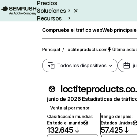
Precios
Soluciones
Recursos
Empresas
Comprueba el tráfico web
Web principale
Principal
/
loctiteproducts.com
Última actua
Todos los dispositivos
j
locti
junio de 2026 Estadísticas de tráfic
Venta al por menor
Clasificación mundial
:
Rango del país
:
En todo el mundo
Estados Unidos
132.645
57.425