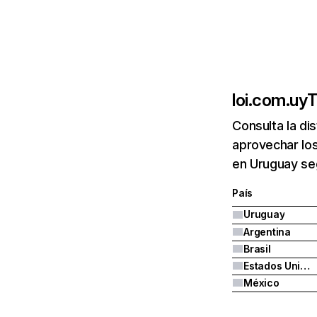
loi.com.uy
T
Consulta la di
aprovechar los
en Uruguay seg
País
Uruguay
Argentina
Brasil
Estados Unidos
México