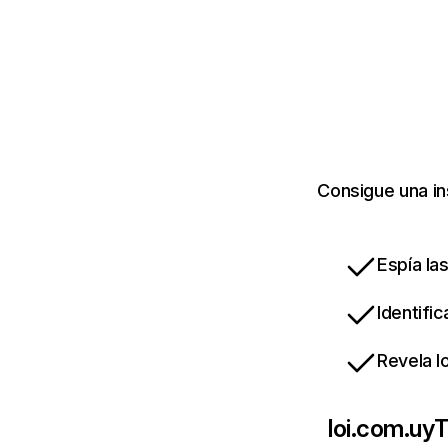
Consigue una in
Espía la
Identifi
Revela l
loi.com.uy
T