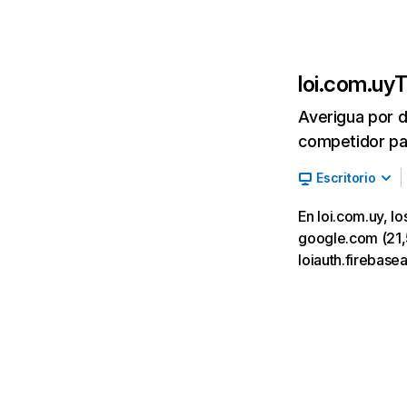
loi.com.uy
T
Averigua por d
competidor par
Escritorio
En loi.com.uy, l
google.com (21,59
loiauth.firebas