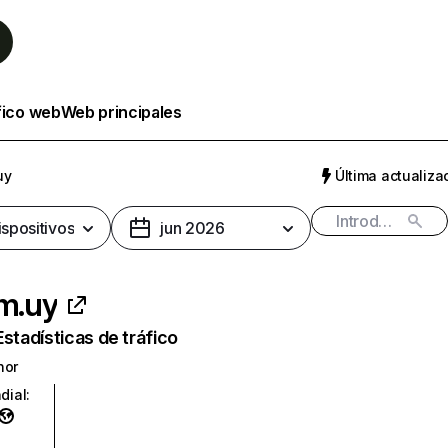
fico web
Web principales
uy
Última actualizac
ispositivos
jun 2026
om.uy
Estadísticas de tráfico
nor
dial
: