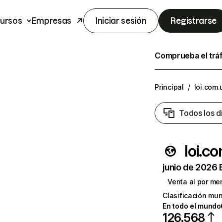
ursos
Empresas
Iniciar sesión
Registrarse
Comprueba el trá
Principal
/
loi.com.
Todos los d
loi.c
junio de 2026 
Venta al por me
Clasificación mun
En todo el mundo
126.568