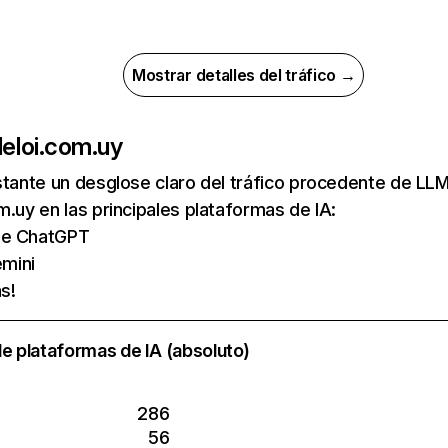
Mostrar detalles del tráfico →
de
loi.com.uy
nstante un desglose claro del tráfico procedente de 
m.uy en las principales plataformas de IA:
 de ChatGPT
mini
s!
e plataformas de IA (absoluto)
286
56