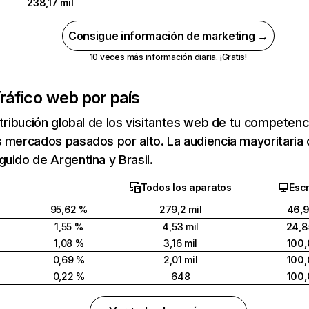
238,17 mil
Consigue información de marketing →
10 veces más información diaria. ¡Gratis!
ráfico web por país
stribución global de los visitantes web de tu competen
 mercados pasados por alto. La audiencia mayoritaria 
uido de Argentina y Brasil.
Todos los aparatos
Escr
95,62 %
279,2 mil
46,9
1,55 %
4,53 mil
24,8
1,08 %
3,16 mil
100,
0,69 %
2,01 mil
100,
0,22 %
648
100,