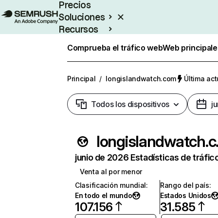
Precios
Soluciones
Recursos
Empresas
Comprueba el tráfico web
Web principale
Principal
/
longislandwatch.com
Última act
Todos los dispositivos
j
long
junio de 2026 Estadísticas de tráfic
Venta al por menor
Clasificación mundial
:
Rango del país
:
En todo el mundo
Estados Unidos
107.156
31.585