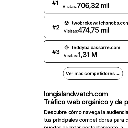
#
1
706,32 mil
Visitas:
twobrokewatchsnobs.co
#
2
474,75 mil
Visitas:
teddybaldassarre.com
#
3
1,31 M
Visitas:
Ver más competidores →
longislandwatch.com
Tráfico web orgánico y de 
Descubre cómo navega la audienci
tus principales competidores para 
puedas adaptar perfectamente la