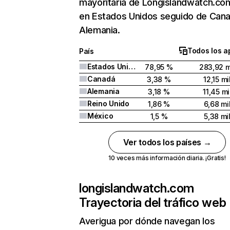
mayoritaria de Longislandwatch.co
en Estados Unidos seguido de Can
Alemania.
Todos los a
País
Estados Unidos
78,95 %
283,92 m
Canadá
3,38 %
12,15 mi
Alemania
3,18 %
11,45 mi
Reino Unido
1,86 %
6,68 mi
México
1,5 %
5,38 mi
Ver todos los países →
10 veces más información diaria. ¡Gratis!
longislandwatch.com
Trayectoria del tráfico web
Averigua por dónde navegan los