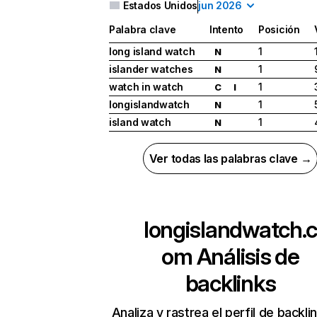
Estados Unidos
jun 2026
Palabra clave
Intento
Posición
long island watch
1
N
islander watches
1
N
watch in watch
1
C
I
longislandwatch
1
N
island watch
1
N
Ver todas las palabras clave →
longislandwatch.
om
Análisis de
backlinks
Analiza y rastrea el perfil de backli