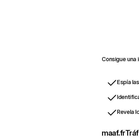
Consigue una i
Espía la
Identifi
Revela l
maaf.fr
Tráf