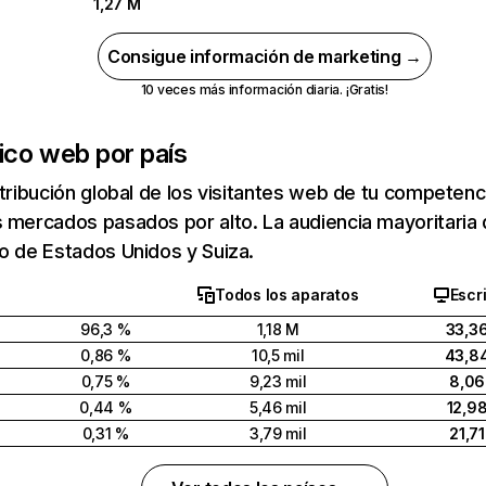
1,27 M
Consigue información de marketing →
10 veces más información diaria. ¡Gratis!
ico web por país
stribución global de los visitantes web de tu competen
 mercados pasados por alto. La audiencia mayoritaria 
o de Estados Unidos y Suiza.
Todos los aparatos
Escri
96,3 %
1,18 M
33,3
0,86 %
10,5 mil
43,8
0,75 %
9,23 mil
8,06
0,44 %
5,46 mil
12,9
0,31 %
3,79 mil
21,7