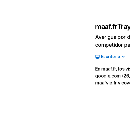
maaf.fr
Tray
Averigua por d
competidor par
Escritorio
En maaf.fr, los 
google.com (26,73
maafvie.fr y cove