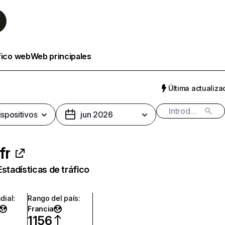
fico web
Web principales
Última actualizac
ispositivos
jun 2026
fr
Estadísticas de tráfico
dial
:
Rango del país
:
Francia
1156