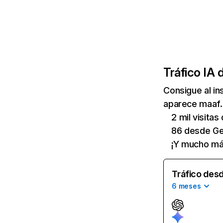
Tráfico IA 
Consigue al i
aparece maaf.f
2 mil visita
86 desde Ge
¡Y mucho má
Tráfico desd
6 meses