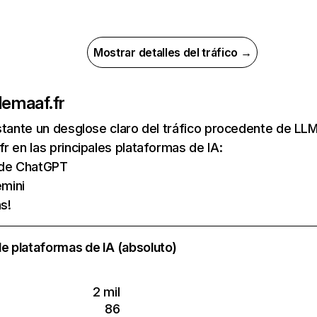
Mostrar detalles del tráfico →
de
maaf.fr
nstante un desglose claro del tráfico procedente de 
r en las principales plataformas de IA:
s de ChatGPT
mini
s!
e plataformas de IA (absoluto)
2 mil
86