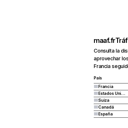
maaf.fr
Tráf
Consulta la di
aprovechar los
Francia seguid
País
Francia
Estados Unidos
Suiza
Canadá
España