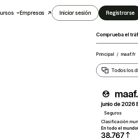
ursos
Empresas
Iniciar sesión
Registrarse
Comprueba el trá
Principal
/
maaf.fr
Todos los d
maaf.
junio de 2026 
Seguros
Clasificación mun
En todo el mundo
38.767