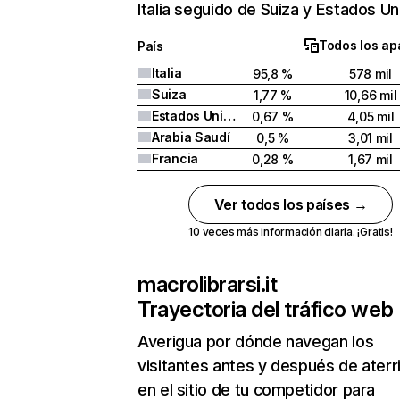
Italia seguido de Suiza y Estados Un
Todos los ap
País
Italia
95,8 %
578 mil
Suiza
1,77 %
10,66 mil
Estados Unidos
0,67 %
4,05 mil
Arabia Saudí
0,5 %
3,01 mil
Francia
0,28 %
1,67 mil
Ver todos los países →
10 veces más información diaria. ¡Gratis!
macrolibrarsi.it
Trayectoria del tráfico web
Averigua por dónde navegan los
visitantes antes y después de aterr
en el sitio de tu competidor para