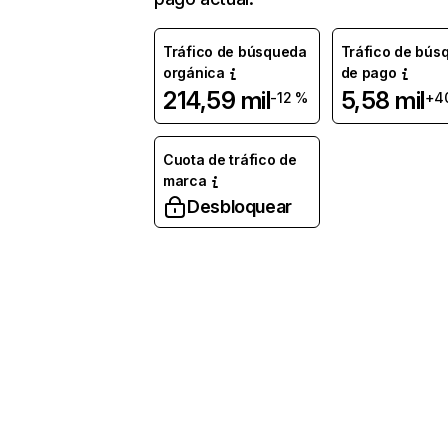
Tráfico de búsqueda
Tráfico de bús
orgánica
de pago
214,59 mil
5,58 mil
-12 %
+4
Cuota de tráfico de
marca
Desbloquear