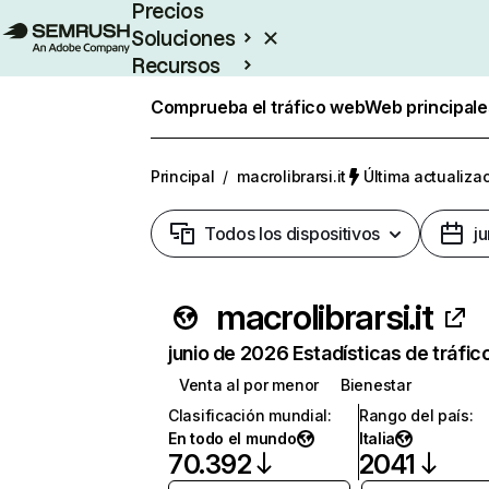
Precios
Soluciones
Recursos
Empresas
Comprueba el tráfico web
Web principale
Principal
/
macrolibrarsi.it
Última actualizac
Todos los dispositivos
j
macrolibrarsi.it
junio de 2026 Estadísticas de tráfic
Venta al por menor
Bienestar
Clasificación mundial
:
Rango del país
:
En todo el mundo
Italia
70.392
2041