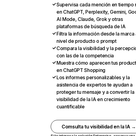
Supervisa cada mención en tiempo 
en ChatGPT, Perplexity, Gemini, Go
AI Mode, Claude, Grok y otras
plataformas de búsqueda de IA
Filtra la información desde la marca 
nivel de producto o prompt
Compara la visibilidad y la percepci
con las de la competencia
Muestra cómo aparecen tus produc
en ChatGPT Shopping
Los informes personalizables y la
asistencia de expertos te ayudan a
proteger tu mensaje y a convertir la
visibilidad de la IA en crecimiento
cuantificable
Comsulta tu visibilidad en la IA 
Si te interesa la solución Enterprise,
¡reserva un