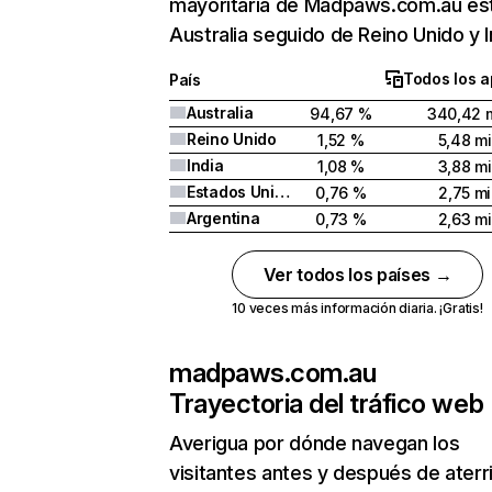
mayoritaria de Madpaws.com.au es
Australia seguido de Reino Unido y I
Todos los a
País
Australia
94,67 %
340,42 m
Reino Unido
1,52 %
5,48 mi
India
1,08 %
3,88 mi
Estados Unidos
0,76 %
2,75 mi
Argentina
0,73 %
2,63 mi
Ver todos los países →
10 veces más información diaria. ¡Gratis!
madpaws.com.au
Trayectoria del tráfico web
Averigua por dónde navegan los
visitantes antes y después de aterr