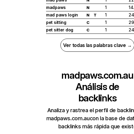
madpaws
1
14
N
mad paws login
1
24
N
T
pet sitting
1
29
C
pet sitter dog
1
24
C
Ver todas las palabras clave →
madpaws.com.au
Análisis de
backlinks
Analiza y rastrea el perfil de backli
madpaws.com.aucon la base de da
backlinks más rápida que exist