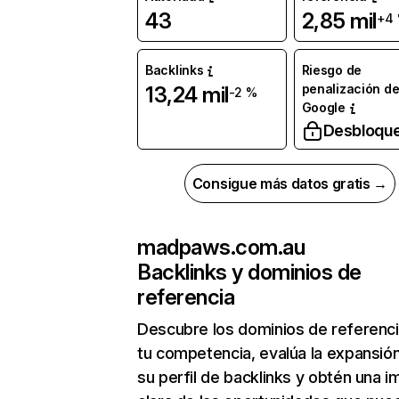
43
2,85 mil
+4
Backlinks
Riesgo de
penalización d
13,24 mil
-2 %
Google
Desbloqu
Consigue más datos gratis →
madpaws.com.au
Backlinks y dominios de
referencia
Descubre los dominios de referenc
tu competencia, evalúa la expansió
su perfil de backlinks y obtén una 