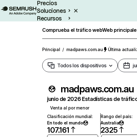
Precios
Soluciones
Recursos
Empresas
Comprueba el tráfico web
Web principale
Principal
/
madpaws.com.au
Última actuali
Todos los dispositivos
j
madpaws.com.au
junio de 2026 Estadísticas de tráfic
Venta al por menor
Clasificación mundial
:
Rango del país
:
En todo el mundo
Australia
107.161
2325