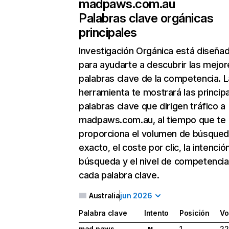
madpaws.com.au
Palabras clave orgánicas
principales
Investigación Orgánica
está diseña
para ayudarte a descubrir las mejor
palabras clave de la competencia. L
herramienta te mostrará las princip
palabras clave que dirigen tráfico a
madpaws.com.au, al tiempo que te
proporciona el volumen de búsque
exacto, el coste por clic, la intenció
búsqueda y el nivel de competencia
cada palabra clave.
Australia
jun 2026
Palabra clave
Intento
Posición
Vo
mad paws
1
22
N