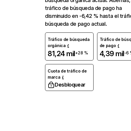
búsqueda orgánica actual. Además, 
tráfico de búsqueda de pago ha
disminuido en -6,42 % hasta el tráf
búsqueda de pago actual.
Tráfico de búsqueda
Tráfico de bús
orgánica
de pago
81,24 mil
4,39 mil
+28 %
-6
Cuota de tráfico de
marca
Desbloquear