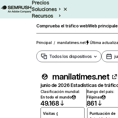
Precios
Soluciones
Recursos
Empresas
Comprueba el tráfico web
Web principale
Principal
/
manilatimes.net
Última actualiza
Todos los dispositivos
j
manilatimes.net
junio de 2026 Estadísticas de tráfic
Clasificación mundial
:
Rango del país
:
En todo el mundo
Filipinas
49.168
861
Visitas
Puntuación de