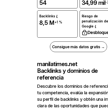
54
34,99 mil
-
Backlinks
Riesgo de
penalización d
8,5 M
+1 %
Google
Desbloqu
Consigue más datos gratis →
manilatimes.net
Backlinks y dominios de
referencia
Descubre los dominios de referenc
tu competencia, evalúa la expansió
su perfil de backlinks y obtén una 
clara de las oportunidades que pue