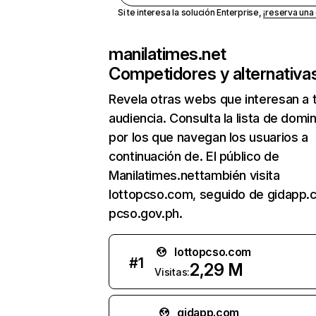
Si te interesa la solución Enterprise,
¡reserva un
manilatimes.net
Competidores y alternativa
Revela otras webs que interesan a 
audiencia. Consulta la lista de domi
por los que navegan los usuarios a
continuación de. El público de
Manilatimes.nettambién visita
lottopcso.com, seguido de gidapp.
pcso.gov.ph.
lottopcso.com
#
1
2,29 M
Visitas:
gidapp.com