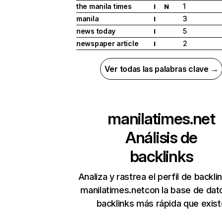
the manila times
1
I
N
manila
3
I
news today
5
I
newspaper article
2
I
Ver todas las palabras clave →
manilatimes.net
Análisis de
backlinks
Analiza y rastrea el perfil de backli
manilatimes.netcon la base de dat
backlinks más rápida que exist