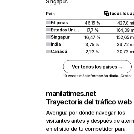
Singapur.
Todos los a
País
Filipinas
46,15 %
427,8 mi
Estados Unidos
17,7 %
164,09 m
Singapur
16,47 %
152,65 m
India
3,75 %
34,72 mi
Canadá
2,23 %
20,72 mi
Ver todos los países →
10 veces más información diaria. ¡Gratis!
manilatimes.net
Trayectoria del tráfico web
Averigua por dónde navegan los
visitantes antes y después de aterr
en el sitio de tu competidor para