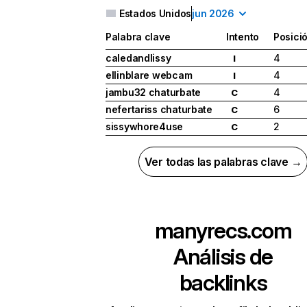
Estados Unidos
jun 2026
Palabra clave
Intento
Posici
caledandlissy
4
I
ellinblare webcam
4
I
jambu32 chaturbate
4
C
nefertariss chaturbate
6
C
sissywhore4use
2
C
Ver todas las palabras clave →
manyrecs.com
Análisis de
backlinks