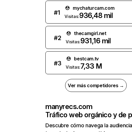
mychaturcam.com
#
1
936,48 mil
Visitas:
thecamgirl.net
#
2
931,16 mil
Visitas:
bestcam.tv
#
3
7,33 M
Visitas:
Ver más competidores →
manyrecs.com
Tráfico web orgánico y de 
Descubre cómo navega la audienci