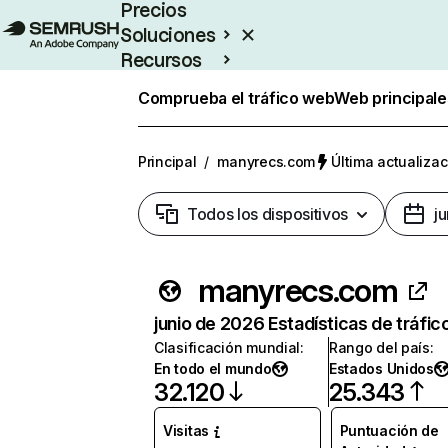
Precios
Soluciones
Recursos
Empresas
Comprueba el tráfico web
Web principale
Principal
/
manyrecs.com
Última actualizac
Todos los dispositivos
j
manyrecs.com
junio de 2026 Estadísticas de tráfic
Clasificación mundial
:
Rango del país
:
En todo el mundo
Estados Unidos
32.120
25.343
Visitas
Puntuación de