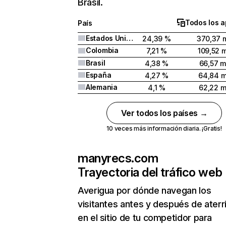
Brasil.
Todos los a
País
Estados Unidos
24,39 %
370,37 m
Colombia
7,21 %
109,52 m
Brasil
4,38 %
66,57 m
España
4,27 %
64,84 m
Alemania
4,1 %
62,22 m
Ver todos los países →
10 veces más información diaria. ¡Gratis!
manyrecs.com
Trayectoria del tráfico web
Averigua por dónde navegan los
visitantes antes y después de aterr
en el sitio de tu competidor para