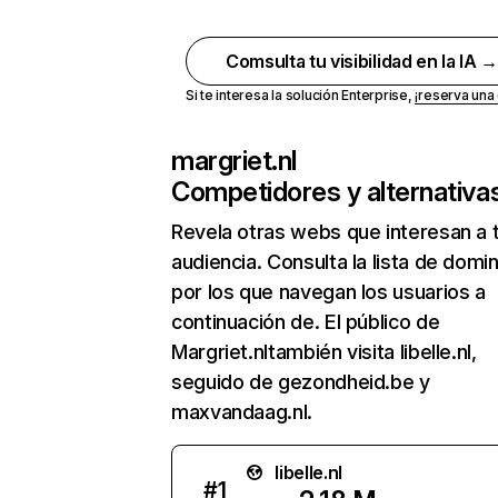
Comsulta tu visibilidad en la IA 
Si te interesa la solución Enterprise,
¡reserva un
margriet.nl
Competidores y alternativa
Revela otras webs que interesan a 
audiencia. Consulta la lista de domi
por los que navegan los usuarios a
continuación de. El público de
Margriet.nltambién visita libelle.nl,
seguido de gezondheid.be y
maxvandaag.nl.
libelle.nl
#
1