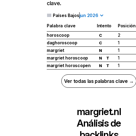
clave.
Países Bajos
jun 2026
Palabra clave
Intento
Posición
horoscoop
2
C
daghoroscoop
1
C
margriet
1
N
margriet horoscoop
1
N
T
margriet horoscopen
1
N
T
Ver todas las palabras clave →
margriet.nl
Análisis de
backlinks