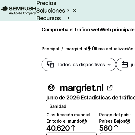
Precios
Soluciones
Recursos
Empresas
Comprueba el tráfico web
Web principale
Principal
/
margriet.nl
Última actualización:
Todos los dispositivos
j
margriet.nl
junio de 2026 Estadísticas de tráfic
Sanidad
Clasificación mundial
:
Rango del país
:
En todo el mundo
Países Bajos
40.620
560