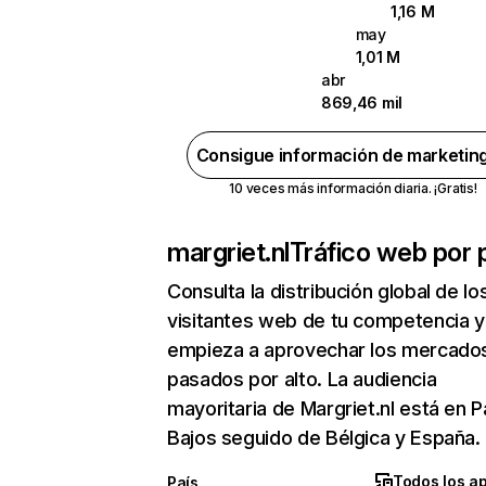
1,16 M
may
1,01 M
abr
869,46 mil
Consigue información de marketin
10 veces más información diaria. ¡Gratis!
margriet.nl
Tráfico web por 
Consulta la distribución global de lo
visitantes web de tu competencia y
empieza a aprovechar los mercado
pasados por alto. La audiencia
mayoritaria de Margriet.nl está en P
Bajos seguido de Bélgica y España.
Todos los a
País