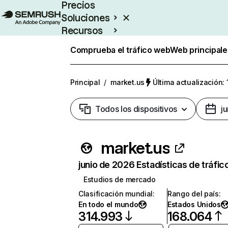
Precios
Soluciones
Recursos
Empresas
Comprueba el tráfico web
Web principale
Principal
/
market.us
Última actualización: 
Todos los dispositivos
j
market.us
junio de 2026 Estadísticas de tráfic
Estudios de mercado
Clasificación mundial
:
Rango del país
:
En todo el mundo
Estados Unidos
314.993
168.064