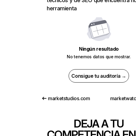
técnicos y de SEO que encuentra n
herramienta
Ningún resultado
No tenemos datos que mostrar.
Consigue tu auditoría →
marketstudios.com
marketwat
DEJA A TU
COMPETENCIA EN