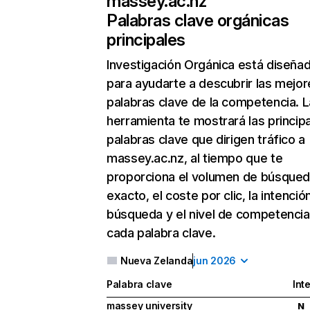
massey.ac.nz
Palabras clave orgánicas
principales
Investigación Orgánica
está diseña
para ayudarte a descubrir las mejor
palabras clave de la competencia. L
herramienta te mostrará las princip
palabras clave que dirigen tráfico a
massey.ac.nz, al tiempo que te
proporciona el volumen de búsque
exacto, el coste por clic, la intenció
búsqueda y el nivel de competencia
cada palabra clave.
Nueva Zelanda
jun 2026
Palabra clave
Int
massey university
N