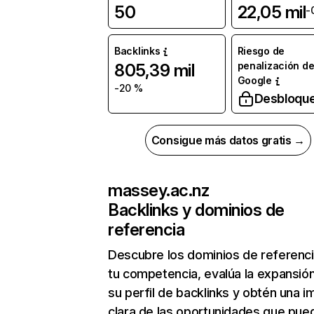
50
22,05 mil
-
Backlinks
Riesgo de
penalización d
805,39 mil
Google
-20 %
Desbloqu
Consigue más datos gratis →
massey.ac.nz
Backlinks y dominios de
referencia
Descubre los dominios de referenc
tu competencia, evalúa la expansió
su perfil de backlinks y obtén una 
clara de las oportunidades que pue