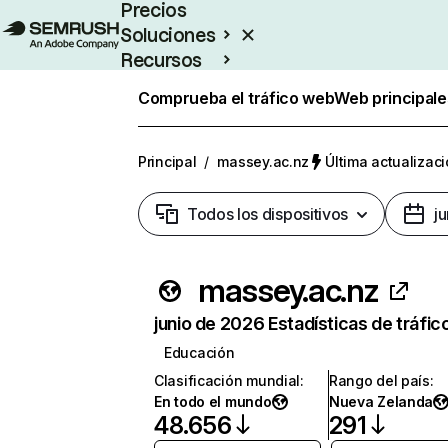
Precios
Soluciones
Recursos
Empresas
Comprueba el tráfico web
Web principale
Principal
/
massey.ac.nz
Última actualizaci
Todos los dispositivos
j
massey.ac.nz
junio de 2026 Estadísticas de tráfic
Educación
Clasificación mundial
:
Rango del país
:
En todo el mundo
Nueva Zelanda
48.656
291