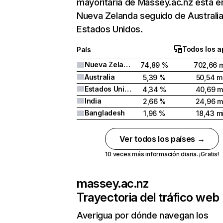
mayoritaria de Massey.ac.nz está e
Nueva Zelanda seguido de Australia
Estados Unidos.
Todos los a
País
Nueva Zelanda
74,89 %
702,66 m
Australia
5,39 %
50,54 mi
Estados Unidos
4,34 %
40,69 m
India
2,66 %
24,96 m
Bangladesh
1,96 %
18,43 mi
Ver todos los países →
10 veces más información diaria. ¡Gratis!
massey.ac.nz
Trayectoria del tráfico web
Averigua por dónde navegan los