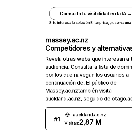
Comsulta tu visibilidad en la IA 
Si te interesa la solución Enterprise,
¡reserva un
massey.ac.nz
Competidores y alternativa
Revela otras webs que interesan a 
audiencia. Consulta la lista de domi
por los que navegan los usuarios a
continuación de. El público de
Massey.ac.nztambién visita
auckland.ac.nz, seguido de otago.ac
auckland.ac.nz
#
1
2,87 M
Visitas: