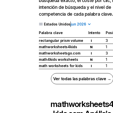
búsqueda exacto, el coste por clic, 
intención de búsqueda y el nivel de
competencia de cada palabra clave
Estados Unidos
jun 2026
Palabra clave
Intento
Pos
rectangular prism volume
3
I
mathworksheets4kids
1
N
mathworksheetsgo.com
3
I
math4kids worksheets
1
N
math worksheets for kids
1
I
Ver todas las palabras clave →
mathworksheets