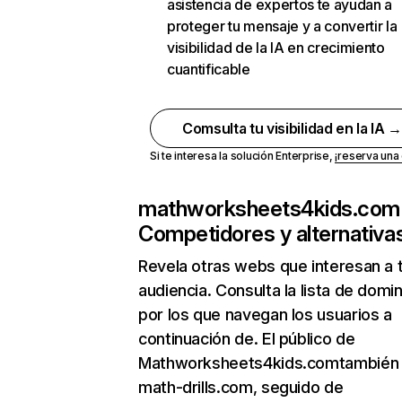
asistencia de expertos te ayudan a
proteger tu mensaje y a convertir la
visibilidad de la IA en crecimiento
cuantificable
Comsulta tu visibilidad en la IA 
Si te interesa la solución Enterprise,
¡reserva un
mathworksheets4kids.com
Competidores y alternativa
Revela otras webs que interesan a 
audiencia. Consulta la lista de domi
por los que navegan los usuarios a
continuación de. El público de
Mathworksheets4kids.comtambién v
math-drills.com, seguido de