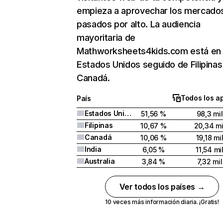
empieza a aprovechar los mercado
pasados por alto. La audiencia
mayoritaria de
Mathworksheets4kids.com está en
Estados Unidos seguido de Filipinas
Canadá.
Todos los a
País
Estados Unidos
51,56 %
98,3 mil
Filipinas
10,67 %
20,34 mi
Canadá
10,06 %
19,18 mi
India
6,05 %
11,54 mi
Australia
3,84 %
7,32 mil
Ver todos los países →
10 veces más información diaria. ¡Gratis!