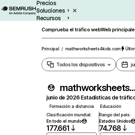
Precios
Soluciones
Recursos
Empresas
Comprueba el tráfico web
Web principale
Principal
/
mathworksheets4kids.com
Últi
Todos los dispositivos
j
mathworksheets4kids
junio de 2026 Estadísticas de tráfic
Formación a distancia
Educación
Clasificación mundial
:
Rango del país
:
En todo el mundo
Estados Unidos
177.661
74.768