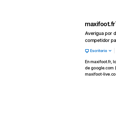
maxifoot.fr
Averigua por d
competidor par
Escritorio
En maxifoot.fr, 
de google.com (10
maxifoot-live.c