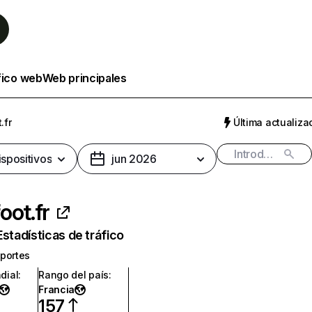
fico web
Web principales
.fr
Última actualizac
ispositivos
jun 2026
oot.fr
Estadísticas de tráfico
portes
dial
:
Rango del país
:
Francia
157