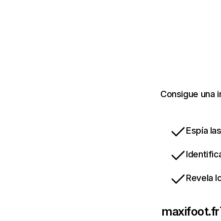
Consigue una i
Espía la
Identifi
Revela l
maxifoot.fr