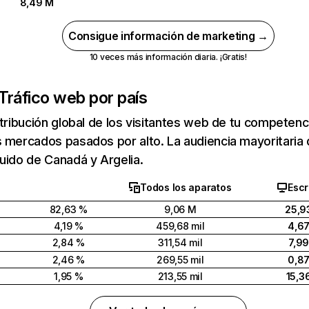
8,49 M
Consigue información de marketing →
10 veces más información diaria. ¡Gratis!
Tráfico web por país
stribución global de los visitantes web de tu competen
 mercados pasados por alto. La audiencia mayoritaria 
uido de Canadá y Argelia.
Todos los aparatos
Escr
82,63 %
9,06 M
25,9
4,19 %
459,68 mil
4,6
2,84 %
311,54 mil
7,9
2,46 %
269,55 mil
0,8
1,95 %
213,55 mil
15,3