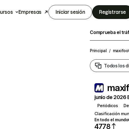
ursos
Empresas
Iniciar sesión
Registrarse
Comprueba el trá
Principal
/
maxifoot
Todos los d
maxif
junio de 2026 
Periódicos
De
Clasificación mun
En todo el mundo
4778