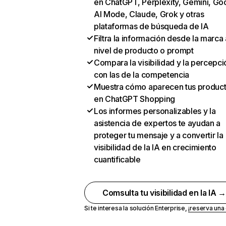
en ChatGPT, Perplexity, Gemini, Go
AI Mode, Claude, Grok y otras
plataformas de búsqueda de IA
Filtra la información desde la marca 
nivel de producto o prompt
Compara la visibilidad y la percepci
con las de la competencia
Muestra cómo aparecen tus produc
en ChatGPT Shopping
Los informes personalizables y la
asistencia de expertos te ayudan a
proteger tu mensaje y a convertir la
visibilidad de la IA en crecimiento
cuantificable
Comsulta tu visibilidad en la IA 
Si te interesa la solución Enterprise,
¡reserva un