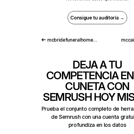
Consigue tu auditoría →
mcbridefuneralhome.com
mcca
DEJA A TU
COMPETENCIA EN
CUNETA CON
SEMRUSH HOY MI
Prueba el conjunto completo de herr
de Semrush con una cuenta gratui
profundiza en los datos