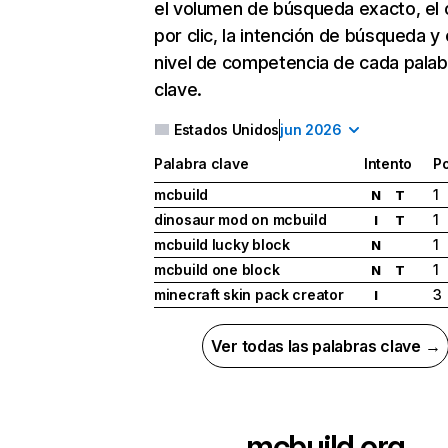
el volumen de búsqueda exacto, el 
por clic, la intención de búsqueda y 
nivel de competencia de cada palab
clave.
Estados Unidos
jun 2026
Palabra clave
Intento
Po
mcbuild
1
N
T
dinosaur mod on mcbuild
1
I
T
mcbuild lucky block
1
N
mcbuild one block
1
N
T
minecraft skin pack creator
3
I
Ver todas las palabras clave →
mcbuild.org