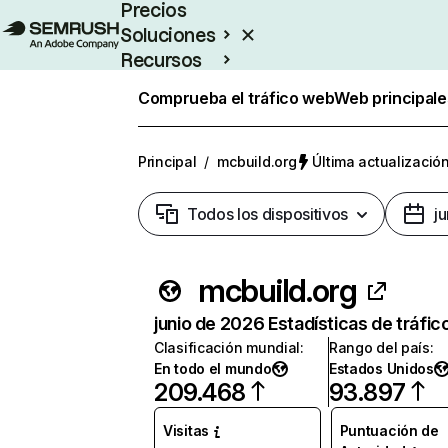
Precios
Soluciones
Recursos
Empresas
Comprueba el tráfico web
Web principale
Principal
/
mcbuild.org
Última actualización
Todos los dispositivos
j
mcbuild.org
junio de 2026 Estadísticas de tráfic
Clasificación mundial
:
Rango del país
:
En todo el mundo
Estados Unidos
209.468
93.897
Visitas
Puntuación de