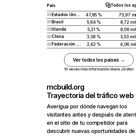
Todos los a
País
Estados Unidos
47,85 %
73,97 mi
Brasil
5,64 %
8,72 mi
Irlanda
5,21 %
8,06 mi
China
3,58 %
5,53 mil
Federación Rusa
2,62 %
4,06 mi
Ver todos los países →
10 veces más información diaria. ¡Gratis!
mcbuild.org
Trayectoria del tráfico web
Averigua por dónde navegan los
visitantes antes y después de aterr
en el sitio de tu competidor para
descubrir nuevas oportunidades de